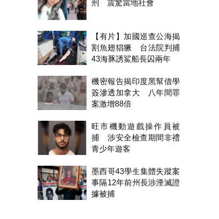
刑 震驚當地社會
【有片】加國巡查公海揭
割魚翅猖獗 台法院判捕
43海豚誘鯊船長囚兩年
機密報告揭印度黑幫借學
簽滲透加拿大 八年間罪
案激增88倍
旺市機動遊戲操作員被
捕 涉安全檢查期間非禮
青少年遊客
墨西哥43學生集體失蹤案
事隔12年前州長涉湮滅證
據被捕