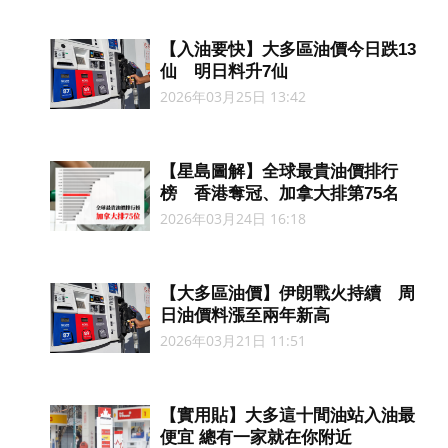
【入油要快】大多區油價今日跌13
仙 明日料升7仙
2026年03月25日 13:42
【星島圖解】全球最貴油價排行
榜 香港奪冠、加拿大排第75名
2026年03月24日 16:18
【大多區油價】伊朗戰火持續 周
日油價料漲至兩年新高
2026年03月21日 11:51
【實用貼】大多這十間油站入油最
便宜 總有一家就在你附近