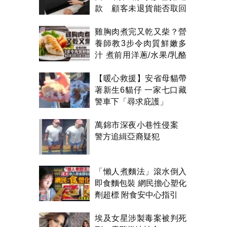
款 顧客未退貨能否取回
金錢？
雞胸肉煮完又乾又柴？營
養師教3步令肉質鮮嫩多
汁 煮前用洋蔥/水果/乳酪
醃製都得？
【暖心救援】安省母貓帶
著新生6貓仔 一家七口藏
警車下「尋求庇護」
萬錦市深夜小巷性侵案
警方追緝亞裔疑犯
「懶人煮麵法」滾水倒入
即食麵包裝 網民擔心塑化
劑超標 附食安中心指引
埃及女星涉製毒案被判死