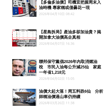
【多倫多油價】司機宜把握周末入
油時機 專家稱或僅曇花一現
2026年04月10日 08:42
【星島拆局】產油多卻加油貴？揭
開加拿大油價高企真相
2026年04月07日 16:36
聯邦保守黨倡2026年內取消燃油
稅 市民入油每公升減25仙 家庭
一年省1,218元
2026年04月02日 15:05
油價大起大落！周五料跌6仙 分析
師稱油價過山車仍持續
2026年03月26日 11:38