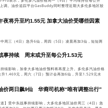
n-Pro表示，多伦多汽油价格周一（9日）平均维持在每公升
会上调。油价追踪平台GasBuddy同时整理近期大多伦多地区较
站油价低至133.7仙，明显低于全市平均水平。
夜将升至约1.55元 加拿大油价受哪些因素
中周三（4日）急升6仙，周四（5日）凌晨再加3仙，短短两
中东冲突爆发以来，大多区油价已上涨约18仙，涨幅超过
则已上涨至约1.70加元，而六年前仅约1.10加元。
事持续 周末或升至每公升1.53元
事持续影响，加拿大多地油价预料将再度上升。多伦多汽油价格
升1.469元，周六（7日）预计会再加6仙，升至1.529元水
油价两日飙9仙 华裔司机称“唯有调整出行”
报道】受中东战事持续影响，大多伦多地区油价周三（4日）急