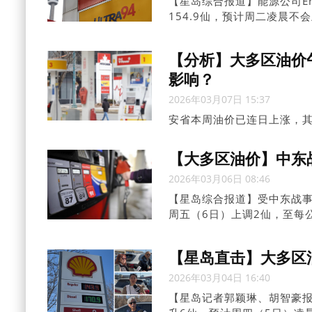
【星岛综合报道】能源公司E
154.9仙，预计周二凌晨不
低油价的加油站，其中部分油
【分析】大多区油价午
影响？
2026年03月07日 15:37
安省本周油价已连日上涨，其
日累计加幅达9仙。自上周末
10%。与此同时，卑诗省油价
【大多区油价】中东战
2026年03月06日 08:46
【星岛综合报道】受中东战
周五（6日）上调2仙，至每公
平。
【星岛直击】大多区
2026年03月04日 16:40
【星岛记者郭颖琳、胡智豪