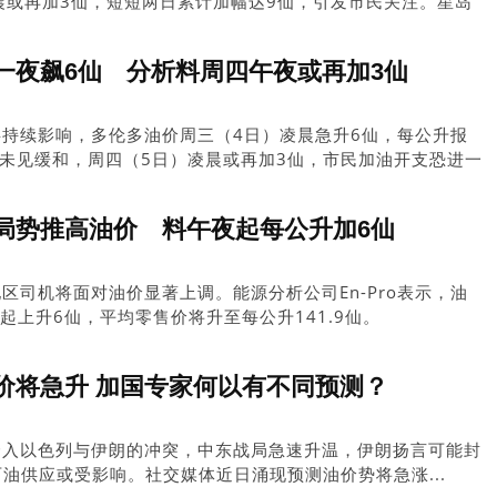
晨或再加3仙，短短两日累计加幅达9仙，引发市民关注。星岛
有市民表示已提早入油应对。
一夜飙6仙 分析料周四午夜或再加3仙
持续影响，多伦多油价周三（4日）凌晨急升6仙，每公升报
局势未见缓和，周四（5日）凌晨或再加3仙，市民加油开支恐进一
局势推高油价 料午夜起每公升加6仙
区司机将面对油价显著上调。能源分析公司En-Pro表示，油
起上升6仙，平均零售价将升至每公升141.9仙。
价将急升 加国专家何以有不同预测？
介入以色列与伊朗的冲突，中东战局急速升温，伊朗扬言可能封
石油供应或受影响。社交媒体近日涌现预测油价势将急涨...