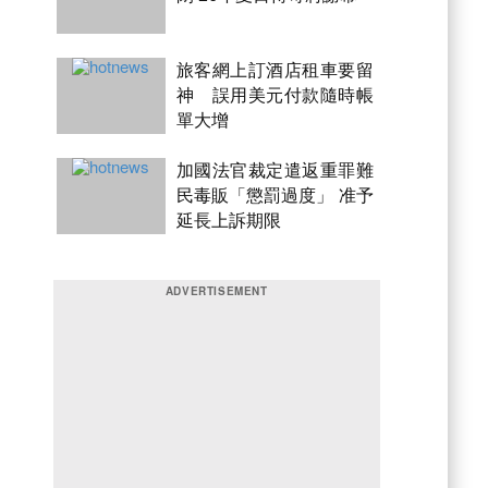
旅客網上訂酒店租車要留
神 誤用美元付款隨時帳
單大增
加國法官裁定遣返重罪難
民毒販「懲罰過度」 准予
延長上訴期限