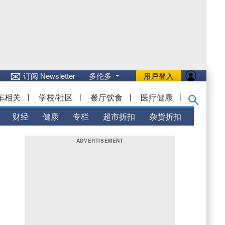
✉
订阅 Newsletter
多伦多
用戶登入
车相关
|
学校/社区
|
餐厅饮食
|
医疗健康
|
财经
健康
专栏
超市折扣
杂货折扣