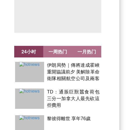
24小时
一周热门
一月热门
伊朗局勢｜傳將達成霍峽
重開協議前夕 美解除革命
衛隊相關航空公司及兩客
機制裁
TD：通脹巨獸蠶食荷包
三分一加拿大人最先砍這
些費用
黎彼得離世 享年76歲