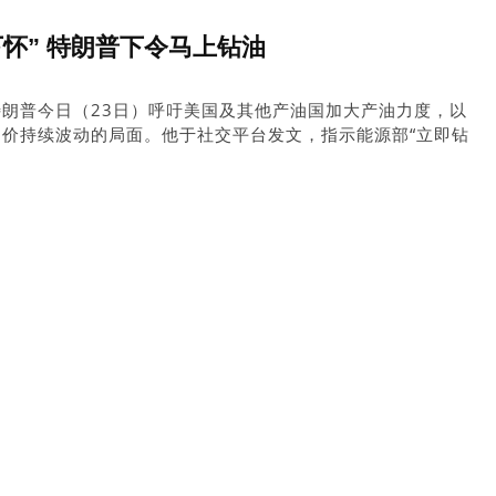
怀” 特朗普下令马上钻油
朗普今日（23日）呼吁美国及其他产油国加大产油力度，以
价持续波动的局面。他于社交平台发文，指示能源部“立即钻
，警告若油价上升，将“正中敌人下怀”，并表示正密切留意市