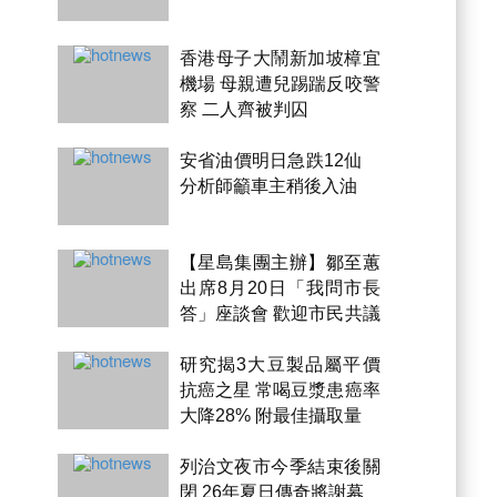
香港母子大鬧新加坡樟宜
機場 母親遭兒踢踹反咬警
察 二人齊被判囚
安省油價明日急跌12仙
分析師籲車主稍後入油
【星島集團主辦】鄒至蕙
出席8月20日「我問市長
答」座談會 歡迎市民共議
市政
研究揭3大豆製品屬平價
抗癌之星 常喝豆漿患癌率
大降28% 附最佳攝取量
列治文夜市今季結束後關
閉 26年夏日傳奇將謝幕