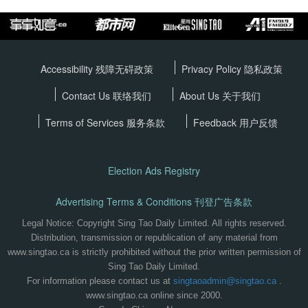
Accessibility 残障无碍政策
Privacy Policy
隐私政策
Contact Us 联络我们
About Us 关于我们
Terms of Services
服务条款
Feedback 用户反馈
Election Ads Registry
Advertising Terms & Conditions 刊登广告条款
Legal Notice: Copyright Sing Tao Daily Limited. All rights reserved.
Distribution, transmission or republication of any material from
www.singtao.ca is strictly prohibited without the prior written permission of
Sing Tao Daily Limited.
For information please contact us at
singtaoadmin@singtao.ca
.
www.singtao.ca online since 2000.