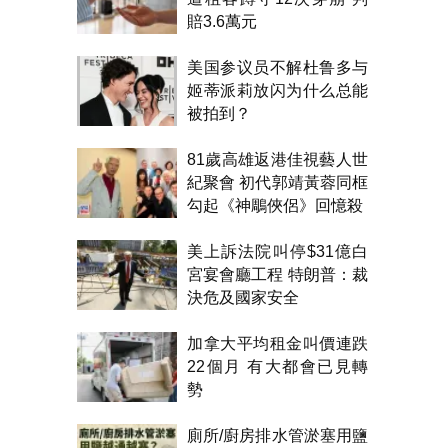
賠3.6萬元
美国参议员不解杜鲁多与
姬蒂派莉放闪为什么总能
被拍到？
81歲高雄返港佳視藝人世
紀聚會 初代郭靖黃蓉同框
勾起《神鵰俠侶》回憶殺
美上訴法院叫停$31億白
宮宴會廳工程 特朗普：裁
決危及國家安全
加拿大平均租金叫價連跌
22個月 有大都會已見轉
勢
廁所/廚房排水管淤塞用鹽