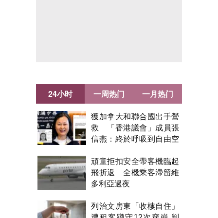
24小时
一周热门
一月热门
獲加拿大和聯合國出手營
救 「香港議會」成員張
信燕：終於呼吸到自由空
氣！
頑童拒扣安全帶客機臨起
飛折返 全機乘客滯留維
多利亞過夜
列治文房東「收樓自住」
遭租客蹲守12次穿崩 判