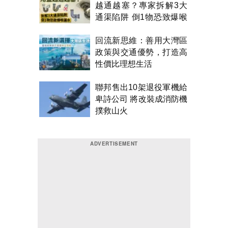
越通越塞？專家拆解3大
通渠陷阱 倒1物恐致爆喉
漏水
回流新思維：善用大灣區
政策與交通優勢，打造高
性價比理想生活
聯邦售出10架退役軍機給
卑詩公司 將改裝成消防機
撲救山火