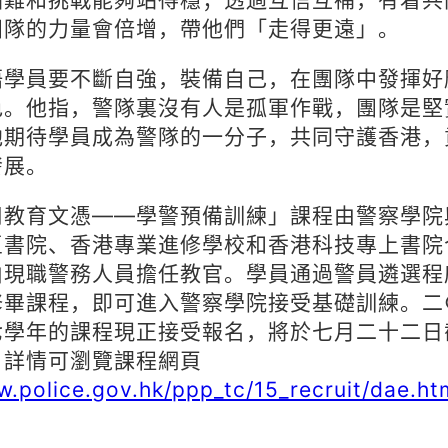
團隊的力量會倍增，帶他們「走得更遠」。
語學員要不斷自強，裝備自己，在團隊中發揮好
色。他指，警隊裏沒有人是孤軍作戰，團隊是堅
他期待學員成為警隊的一分子，共同守護香港，
發展。
用教育文憑——學警預備訓練」課程由警察學院
區書院、香港專業進修學校和香港科技專上書院
由現職警務人員擔任教官。學員通過警員遴選程
修畢課程，即可進入警察學院接受基礎訓練。二
七學年的課程現正接受報名，將於七月二十二日
，詳情可瀏覽課程網頁
.police.gov.hk/ppp_tc/15_recruit/dae.ht