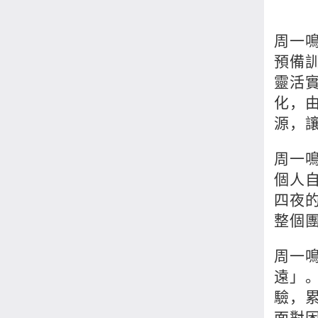
周一
預備
靈活
化，
源，
周一
個人
四夜
整個
周一
遠」
驗，
面對