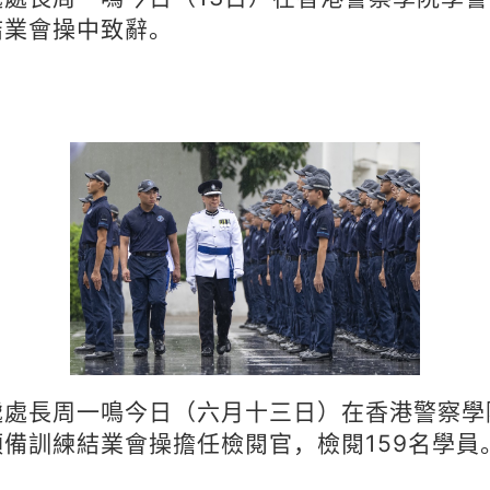
結業會操中致辭。
處處長周一鳴今日（六月十三日）在香港警察學
預備訓練結業會操擔任檢閱官，檢閱159名學員