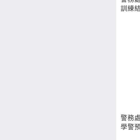
訓練
警務
學警