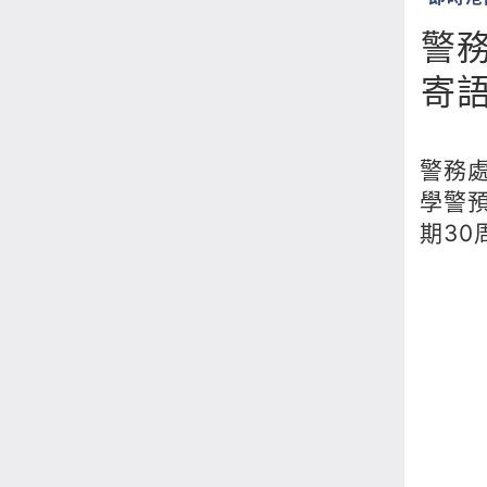
警
寄
警務
學警
期30