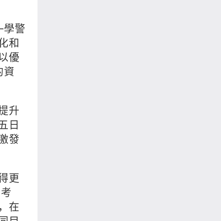
—學警
化和
以優
的資
提升
五日
激發
得更
重考
，在
同目