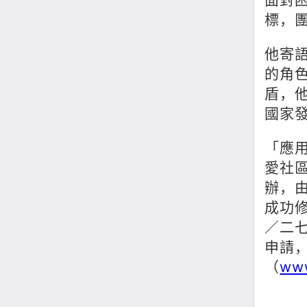
標，
他寄
的角
盾，
國家
「應
愛社
辦，
成功
／二
申請
（
www