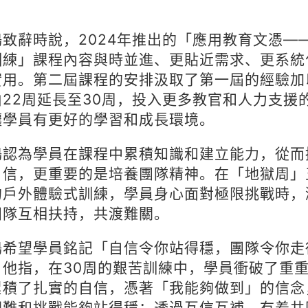
鳴致辭時說，2024年推出的「應用教育文憑—
訓練」課程內容與時並進、更貼近需求、更系統
實用。第二屆課程的安排汲取了第一屆的經驗加
由22周延長至30周，投入更多教官和人力支援
讓學員有更好的學習和成長環境。
鳴認為學員在課程中累積知識和建立能力，從而
自信，更重要的是培養團隊精神。在「地獄周」
的戶外體驗式訓練，學員身心面對極限挑戰時，
團隊互相扶持，共渡難關。
鳴希望學員銘記「自信令你站得穩，團隊令你走
。他指，在30周的艱苦訓練中，學員衝破了重
累積了扎實的自信，憑著「我能夠做到」的信念
困難和挑戰能夠站得穩；透過互信互補，有着共