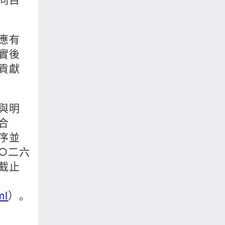
應有
實後
貢獻
與明
合
序並
○二六
截止
ml
）。