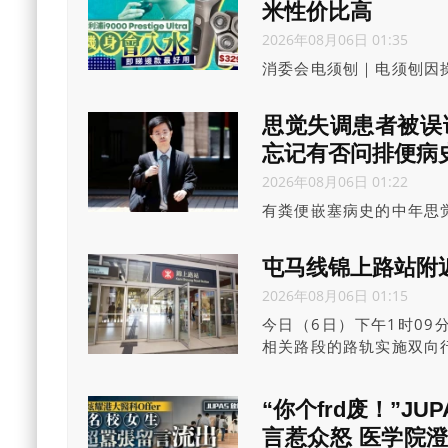
米性价比高
2026年08月06日 01:35
消委会电须刨｜电须刨因
不可或缺的贴身理容产品
或淋浴时配合剃须泡沫使
思觉失调患者被误
须刨比较、电须刨推荐及
忘记有否问排便病
2026年08月06日 01:22
有粪便嵌塞病史的中年思
肠胃炎并同日批准他出院
便嵌塞导致肠阻塞。案件
屯马线锦上路站附
软，认为死者出现粪便嵌
2026年08月06日 01:15
否询问死者的最后排便情
录没有写上相关资讯。
今日（6日）下午1时0
相关路段的路轨实施双向
服务，但来往红磡至屯门
至需要额外25至30分钟。
“你个frd废！”J
言惹众怒 医学院澄清