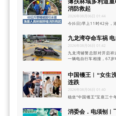
薄扶林域多利道重
出，理由是获安排于8月
消防救起
2026年08月06日 01:44
今(6日)早上11时42
野猪被困引水道内，于是透
米长约60公斤重的野猪
九龙湾夺命车祸 
失去知觉后，由消防员将
2026年08月06日 01:42
九龙湾辅警总部对开启祥
一辆电自行车相撞，67
一度昏迷。死者妻子昨入
害赔偿。案件已排期在20
中国镬王︱“女生洗
连跌
2026年08月06日 01:40
稳坐“中国镬王”宝座三十
性闯入男厕清洁、女生正
虽紧急将广告下架，但至
消委会．电须刨︱飞