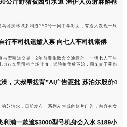
60公斤野猪被困引水道 渔护人员射麻醉枪
及9月参与多项海外考察及交流行程。
分，港岛薄扶林域多利道250号一间中学对面，有途人发现一只
过1823报案，消防、警方及渔护署接报分别到场，该只1
在引水道内动弹不得，稍后渔护署人员向野猪射麻醉枪，野猪
电自行车司机遗孀入禀 向七人车司机索偿
野猪救上地面，再交由渔护署处理。
道与宏照道交界，2年前发生致命交通意外，一辆七人车与
岁电自行车男司机当场吐血，送院抢救后不治，同车妻子受伤
禀高等法院，向七人车男司机许健明提出伤亡诉讼，申索损
27年1月22日作核对列表审核聆讯。
澡，大叔帮搓背”AI广告惹批 苏泊尔股价4
年的苏泊尔，日前发布一系列AI生成的短片广告，内容有女
洗澡，搓背大叔进入浴室等情节，被外界狂批低俗。苏泊尔
今未道歉，而其股价则出现连跌4天。
利浦一款逾$3000型号机身会入水 $189小