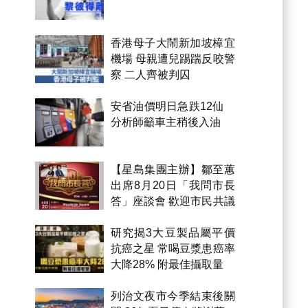
香港母子大鬧新加坡樟宜
機場 母親遭兒踢踹反咬警
察 二人齊被判囚
安省油價明日急跌12仙
分析師籲車主稍後入油
【星島集團主辦】鄒至蕙
出席8月20日「我問市長
答」座談會 歡迎市民共議
市政
研究揭3大豆製品屬平價
抗癌之星 常喝豆漿患癌率
大降28% 附最佳攝取量
列治文夜市今季結束後關