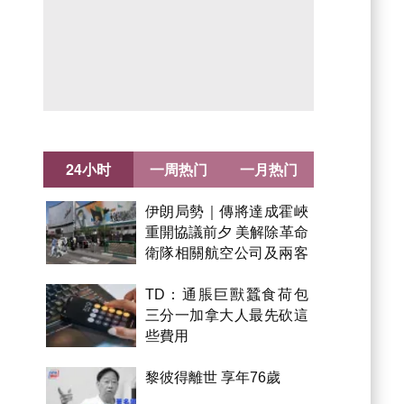
24小时
一周热门
一月热门
伊朗局勢｜傳將達成霍峽
重開協議前夕 美解除革命
衛隊相關航空公司及兩客
機制裁
TD：通脹巨獸蠶食荷包
Advertisement
三分一加拿大人最先砍這
些費用
黎彼得離世 享年76歲