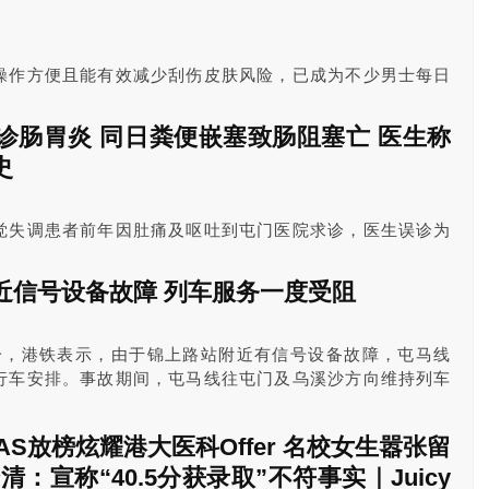
操作方便且能有效减少刮伤皮肤风险，已成为不少男士每日
。市面上许多款式更支援干湿两用，用家不论在干爽肌肤上
用皆可。下文为您精心整理消委会电须刨评测结果，即睇电
诊肠胃炎 同日粪便嵌塞致肠阻塞亡 医生称
清洁保养贴士！
史
觉失调患者前年因肚痛及呕吐到屯门医院求诊，医生误诊为
，患者凌晨时被发现晕倒在厕所，送院后不治亡，死因是粪
今早在死因庭展开首日聆讯，医生供称患者求诊时腹部柔
近信号设备故障 列车服务一度受阻
塞的机会低，故没有为死者进行探肛检查。周官关注医生有
况，医生回应“唔太记得有无问过呢个病史”，惟确认医疗纪
9分，港铁表示，由于锦上路站附近有信号设备故障，屯马线
行车安排。事故期间，屯马线往屯门及乌溪沙方向维持列车
站的行车时间一度由最初需要额外15至20分钟，两度调整
UPAS放榜炫耀港大医科Offer 名校女生嚣张留
：宣称“40.5分获录取”不符事实｜Juicy