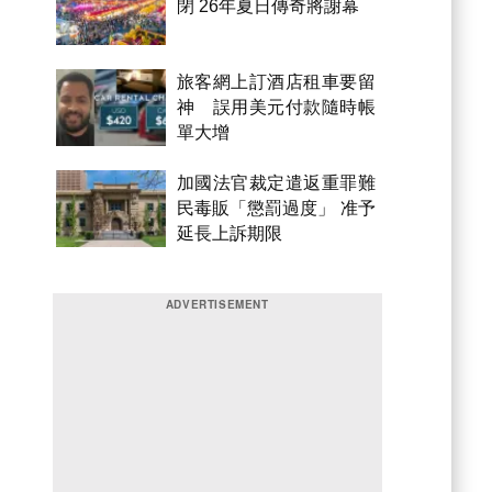
閉 26年夏日傳奇將謝幕
旅客網上訂酒店租車要留
神 誤用美元付款隨時帳
單大增
加國法官裁定遣返重罪難
民毒販「懲罰過度」 准予
延長上訴期限