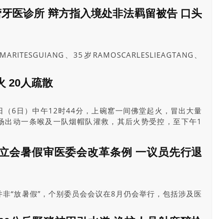
，被告具明确意图攻击政府及司法机构，极可能危及社会安
牙医诊所 辩方指入境处非法羁留被告 口头
判囚14年。被告上周三（7月29日）提出逾时刑罚上诉，
RITESGUIANG、35岁RAMOSCARLESLIEAGTANG、
SAGUIANG、38岁PATIGACHERRIEMELMAGNO、47岁
AIDA，和41岁NAONGJUCENLIHAYLIHAY。
 20人疏散
（6日）中午12时44分，上碗窰一间佛堂起火，冒出大量
场出动一条喉及一队烟帽队灌救，其后火势受控，至下午1
约有20人疏散，火警原因有待调查。
立会暑假审医委会改革条例 一议员先行退
非“放暑假”，个别委员会会议在8月仍会举行，包括涉及医
生注册(修订)条例草案》，将于本月25日举行首次法案委员会
名委员，不过选委界新丁魏明德近日去信委员会主席申请退