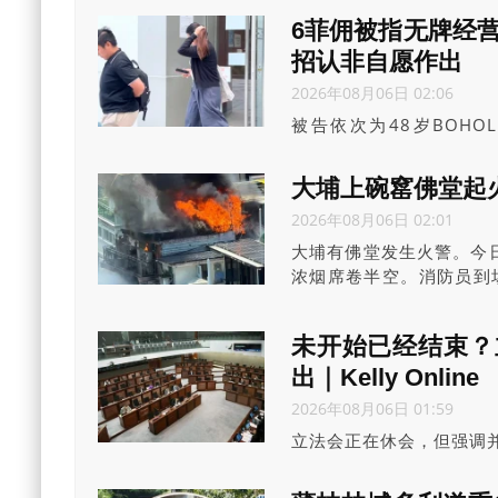
与全球任何恐怖袭击无异
6菲佣被指无牌经营
全并引发广泛恐慌，就4罪
招认非自愿作出
案件暂未排期聆讯。
2026年08月06日 02:06
被告依次为48岁BOHOLMA
60岁NECESITOMARIS
CERDINAROWENAMARC
大埔上碗窰佛堂起火
2026年08月06日 02:01
大埔有佛堂发生火警。今日
浓烟席卷半空。消防员到
时25分将火救熄。事件中
未开始已经结束？
出｜Kelly Online
2026年08月06日 01:59
立法会正在休会，但强调并
委会改革的《2026年医
会议。委员会原本有15