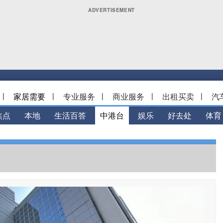
|
家居需要
|
专业服务
|
商业服务
|
出租买卖
|
汽
焦点
本地
生活百答
中港台
娱乐
好去处
体育