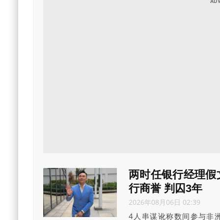
两时任银行经理假
行商誉 判囚3年
2026年08月06日 02:39
4人串谋讹称数间参与非