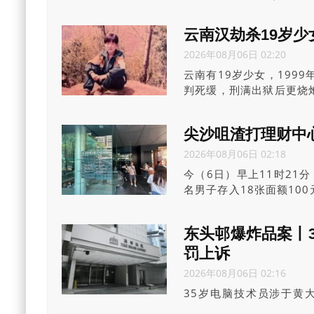
件诈骗21名投资者向涉
早前承认共4项串谋诈骗
云南汉劫杀19岁
资产证明诈骗投资者，滥
2026年08月06日 02:20
告有预谋和持续犯案，案
云南有19岁少女，199
判死缓，刑满出狱后更烧
才知晓，持续申诉改判违
办理苦主申诉。
尖沙咀渣打理财中心
2026年08月06日 02:18
今（6日）早上11时21
名男子存入18张面额10
员接报到场，经调查后将
东头邨爆炸品案丨3
罚上诉
2026年08月06日 02:16
35岁电脑技术员涉于黄
具，承认串谋导致爆炸等4