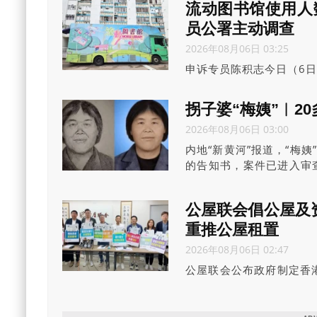
流动图书馆使用人
员公署主动调查
2026年08月06日 03:25
申诉专员陈积志今日（6日
自助图书站服务。申诉专
差，部分服务站每年到访
拐子婆“梅姨”︱2
设施，更好地在不同群组
2026年08月06日 03:00
的大方向。
内地“新黄河”报道，“梅
的告知书，案件已进入审
“梅姨”真实姓名终于曝
查。
公屋联会倡公屋及资
重推公屋租置
2026年08月06日 02:47
公屋联会公布政府制定香
公屋与资助出售房屋比例
项目，同时有序地重推出