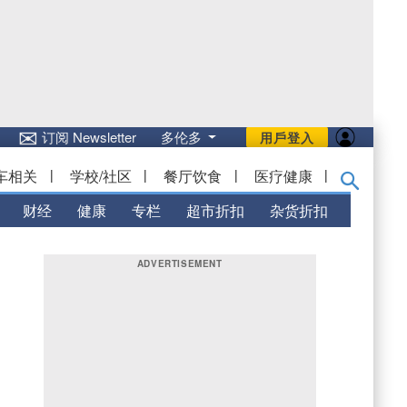
✉
订阅 Newsletter
多伦多
用戶登入
车相关
|
学校/社区
|
餐厅饮食
|
医疗健康
|
财经
健康
专栏
超市折扣
杂货折扣