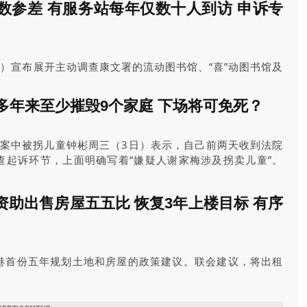
数参差 有服务站每年仅数十人到访 申诉专
）宣布展开主动调查康文署的流动图书馆、“喜”动图书馆及
员公署指出，流动图书馆不时暂停服务，而且使用人次参
人次由数十至数千不等，故公署会审视如何善用这些图书馆
0多年来至少摧毁9个家庭 下场将可免死？
推广阅读文化，以配合国家“十五五”规划有关推动全民阅读
姨”案中被拐儿童钟彬周三（3日）表示，自己前两天收到法院
查起诉环节，上面明确写着“嫌疑人谢家梅涉及拐卖儿童”。
光。案件已由广州市增城区公安局于7月31日移送检察院审
助出售房屋五五比 恢复3年上楼目标 有序
港首份五年规划土地和房屋的政策建议。联会建议，将出租
调整至五比五，设置入息限额较宽松、租金水平稍高的出租
售公屋计划，纾缓房委会的财政压力。