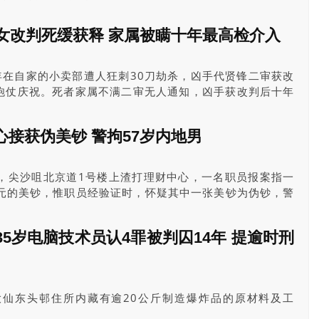
案公司投资逾4亿日圆。其中两名涉案渣打银行时任客户经理
罪，今（6日）于区域法院判刑。法官李庆年指2人制造虚假
少女改判死缓获释 家属被瞒十年最高检介入
用职权及严重违反雇主的信任，行为侵害银行商誉，加上被
情严重，终判囚3年。
9年在自家的小卖部遭人狂刺30刀劫杀，凶手代贤锋二审获改
炮仗庆祝。死者家属不满二审无人通知，凶手获改判后十年
规及过轻，但屡遭驳回，近日，最高检介入案件，下令重新
接获伪美钞 警拘57岁内地男
分，尖沙咀北京道1号楼上渣打理财中心，一名职员报案指一
0元的美钞，惟职员经验证时，怀疑其中一张美钞为伪钞，警
该名57岁内地男拘捕，涉嫌行使伪制纸币，带署调查。
5岁电脑技术员认4罪被判囚14年 提逾时刑
大仙东头邨住所内藏有逾20公斤制造爆炸品的原材料及工
罪，高等法院法官陈庆伟今年6月形容此计划“绝对邪恶”，