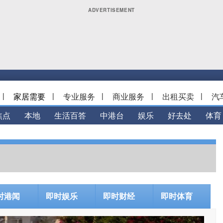
|
家居需要
|
专业服务
|
商业服务
|
出租买卖
|
汽
焦点
本地
生活百答
中港台
娱乐
好去处
体育
时港闻
即时娱乐
即时财经
即时体育