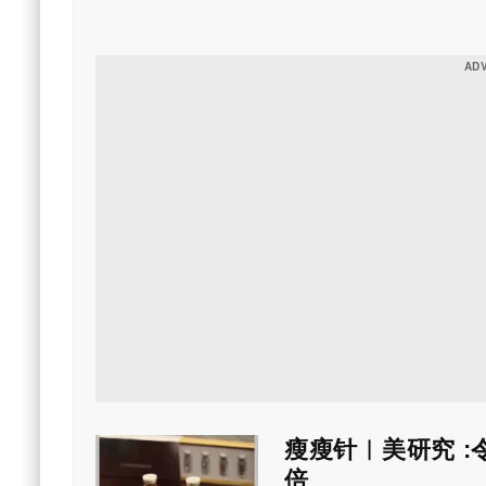
可能与强大的DNA修复
瘦瘦针︱美研究 :
倍