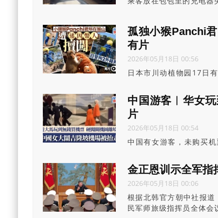
乘客放在包包里的充电器
致列车服务中断40分钟。
孤独小猴Panch
有片
2026年05月18日 00:56
日本市川动植物园17日有
（パンチ君）在内，所有
走，据称两人皆为外国人
中国游客︱华女玩
片
2026年05月18日 00:54
中国有女游客，未购买机
场，警方已拘控涉事女子
金正恩训示全军指挥
2026年05月18日 00:06
根据北韩官方朝中社报道，
民军师旅级指挥员全体会