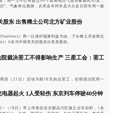
温，周一上午已有超过90个观测地点气温突破摄氏30度，
夏日”。气象单位预测，兵库县丰冈市及大分县日田市周一最
，将是日本今年首度出现“猛暑日”。
关股东 出售稀土公司北方矿业股份
Chalmers）周一以保护国家利益为由，下令稀土开发商北
nerals）6名与中国有关的股东出售其股份。
法院裁决罢工不得影响生产 三星工会：罢工
周四（21日）启动为期18天的总罢工，但韩国法院周一
的部分禁制令申请，要求工会的罢工行动不得影响生产，且罢
原料品质受损，若违反禁制令，工会将每日罚款一亿韩圜
充电器起火 1人受轻伤 东京列车停驶40分钟
星工会强调，裁决结果不影响原订罢工计画。而韩国总统李在
慧，摒弃单方面利益，寻求妥协。
周一（18日）早上停靠在东京都品川区旗之台车站时，1名