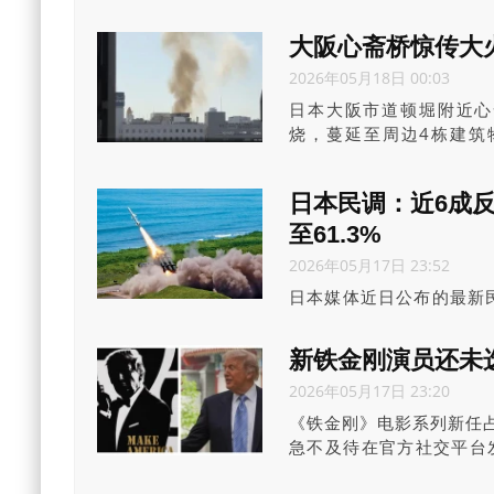
打造为“坚不可摧”的要塞
大阪心斋桥惊传大火
2026年05月18日 00:03
日本大阪市道顿堀附近心
烧，蔓延至周边4栋建筑
灭，未有伤亡报亡，详细
周围有各种餐饮店与酒店
日本民调：近6成反
弥漫，吓得急忙避难。
至61.3%
2026年05月17日 23:52
日本媒体近日公布的最新
6成受访者表示反对。与此
调查时下跌了2.5个百分
新铁金刚演员还未
2026年05月17日 23:20
《铁金刚》电影系列新任占
急不及待在官方社交平台发
特朗普身穿黑色燕尾服、