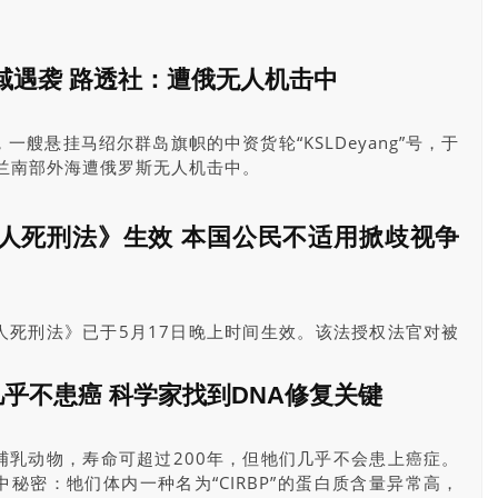
域遇袭 路透社：遭俄无人机击中
艘悬挂马绍尔群岛旗帜的中资货轮“KSLDeyang”号，于
克兰南部外海遭俄罗斯无人机击中。
人死刑法》生效 本国公民不适用掀歧视争
人死刑法》已于5月17日晚上时间生效。该法授权法官对被
约旦河西岸巴勒斯坦人判处死刑，被批评为针对巴勒斯坦人的
几乎不患癌 科学家找到DNA修复关键
哺乳动物，寿命可超过200年，但牠们几乎不会患上癌症。
秘密：牠们体内一种名为“CIRBP”的蛋白质含量异常高，