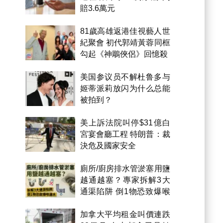
賠3.6萬元
81歲高雄返港佳視藝人世
紀聚會 初代郭靖黃蓉同框
勾起《神鵰俠侶》回憶殺
美国参议员不解杜鲁多与
姬蒂派莉放闪为什么总能
被拍到？
美上訴法院叫停$31億白
宮宴會廳工程 特朗普：裁
決危及國家安全
廁所/廚房排水管淤塞用鹽
越通越塞？專家拆解3大
通渠陷阱 倒1物恐致爆喉
漏水
加拿大平均租金叫價連跌