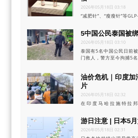
2026年05月18日 03:18
“减肥针”、“瘦瘦针”等G
脂同时，恐令肌肉量快速
作用，学界担心引发“衰弱
5中国公民泰国被绑
2026年05月18日 03:10
泰国有5名中国公民日前
门救人，警方至今拘捕5名
油价危机｜印度加油
片
2026年05月18日 02:32
在印度马哈拉施特拉邦（M
（AkolaNaka）一家
变成暴力冲突。
游日注意 | 日本5
2026年05月18日 02:31