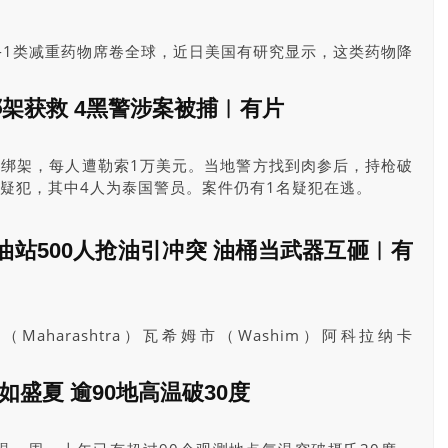
LP-1类减重药物席卷全球，近日美国有研究显示，这类药物降
流失，形同身体机能直接老10岁，引发虚弱、代谢下降等副
危机”。
架获救 4黑警涉案被捕︱有片
被绑架，每人遭勒索1万美元。当地警方找到肉参后，持枪破
疑犯，其中4人为泰国警员。案件仍有1名疑犯在逃。
站500人抢油引冲突 油桶当武器互砸︱有
aharashtra）瓦希姆市（Washim）阿科拉纳卡
加油站5月16日发生一场激烈的斗殴，起因据称是抢购燃油而演
月如盛夏 逾90地高温破30度