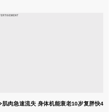
能力有关，令细胞较不容易累积致癌损伤。
令肌肉急速流失 身体机能衰老10岁复胖快4