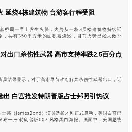
。
 延烧4栋建筑物 台游客行程受阻
斋桥周一早上发生火警，火势从一栋3层楼建筑物持续延
物，共有350平方米的面积被烧毁，目前火势已经大致扑
起火原因仍有待调查。现场位于南海难波站以北约500米，
，是大阪最繁华的闹区。附近一名台湾旅客忆述，外面烟雾
对出口杀伤性武器 高市支持率跌2.5百分点
民调结果显示，对于高市早苗政府解禁杀伤性武器出口，近
同时，受访民众对高市内阁的支持率为61.3%，较4月上次
点。
选出 白宫抢发特朗普版占士邦照引热议
士邦（JamesBond）演员选拔才刚正式启动，美国白宫已
布一张“特朗普版007”风格黑白海报。画面中，美国总统
打上黑色领结、手持金色手枪，，以经典占士邦姿势登场，