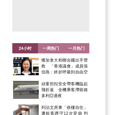
24小时
一周热门
一月热门
獲加拿大和聯合國出手營
救 「香港議會」成員張
信燕：終於呼吸到自由空
氣！
頑童拒扣安全帶客機臨起
Advertisement
飛折返 全機乘客滯留維
多利亞過夜
列治文房東「收樓自住」
遭租客蹲守12次穿崩 判