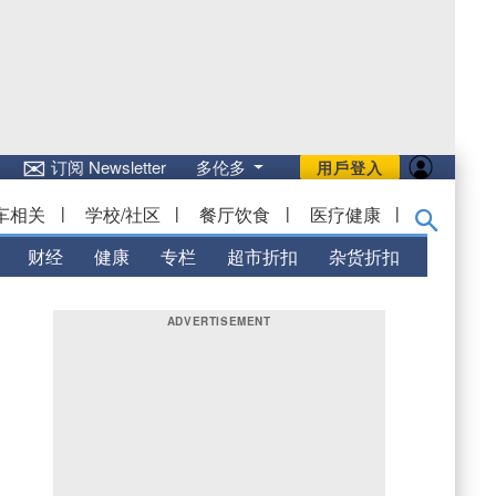
✉
订阅 Newsletter
多伦多
用戶登入
车相关
|
学校/社区
|
餐厅饮食
|
医疗健康
|
财经
健康
专栏
超市折扣
杂货折扣