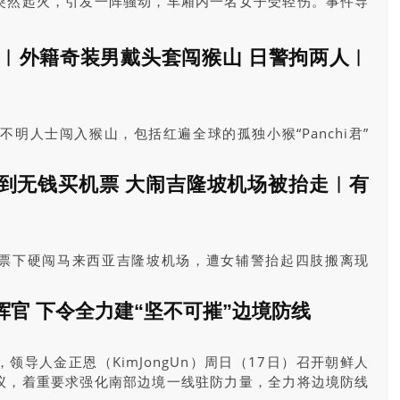
突然起火，引发一阵骚动，车厢内一名女子受轻伤。事件导
i君︱外籍奇装男戴头套闯猴山 日警拘两人︱
不明人士闯入猴山，包括红遍全球的孤独小猴“Panchi君”
猴子都受到惊吓奔逃。其后，闯入男子及另一人遭警方带
。警方拟以涉嫌暴力妨碍商业活动为由逮捕二人。
到无钱买机票 大闹吉隆坡机场被抬走︱有
票下硬闯马来西亚吉隆坡机场，遭女辅警抬起四肢搬离现
，女被告面临最高两年监禁。
官 下令全力建“坚不可摧”边境防线
领导人金正恩（KimJongUn）周日（17日）召开朝鲜人
议，着重要求强化南部边境一线驻防力量，全力将边境防线