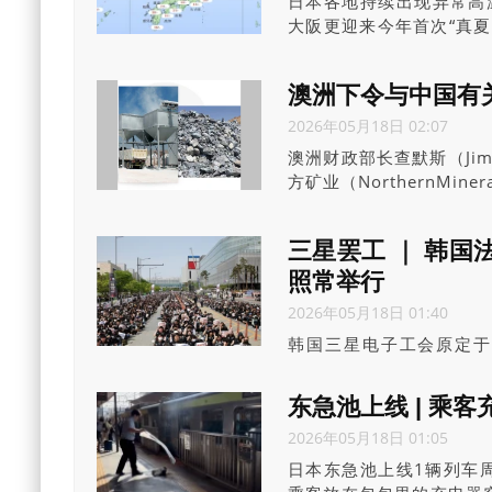
日本各地持续出现异常高
大阪更迎来今年首次“真
高温可能达35度，若成真
澳洲下令与中国有
2026年05月18日 02:07
澳洲财政部长查默斯（Jim
方矿业（NorthernMi
三星罢工 ｜ 韩国
照常举行
2026年05月18日 01:40
韩国三星电子工会原定于
（18日）批准三星电子
工不得导致生产过程中的
东急池上线 | 乘客
（约52万港元）。但三
2026年05月18日 01:05
明则呼吁劳资双方凝聚智
日本东急池上线1辆列车