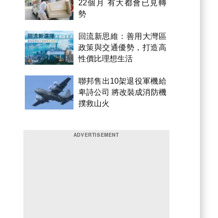
22個月 有大都會已見轉
勢
回流新思維：善用大灣區
政策與交通優勢，打造高
性價比理想生活
聯邦售出10架退役軍機給
卑詩公司 將改裝成消防機
撲救山火