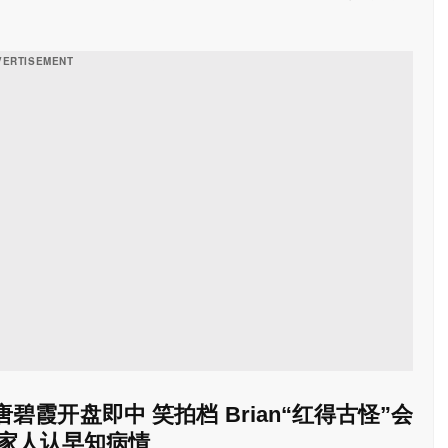
水，她笑称，只会听一些好的说话，若被预测坏方面的一概
虑。
碧霞开盘即中 笑拍档 Brian“红得古怪”会
为家人认早知病情