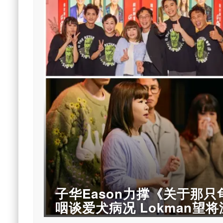
子华Eason力撑《关于那
咽谈爱犬病况 Lokman望