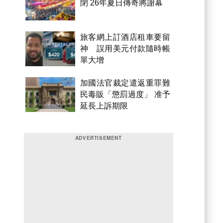
閉 26年夏日傳奇將謝幕
旅客網上訂酒店租車要留
神 誤用美元付款隨時帳
單大增
加國法官裁定遣返重罪難
民毒販「懲罰過度」 准予
延長上訴期限