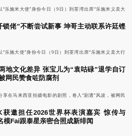
“乐施米大使”身份今日（9日）到荃湾出席“乐施米义卖大
开锁佬”不断尝试新事 坤哥主动联系许廷铿
“乐施大使”身份今日（9日）到荃湾出席“乐施米义卖大行
传。黄浩然开心表示，“发记跑会”得知他今天出席此活动，很
大会，发哥（周润发）要求他代为呼吁大家购买乐施米，希
两地文化差异 张宝儿为“袁咕碌”退学自订
技农耕，发展经济自给自足。坤哥也指出，要帮助农民可持
宴被网民赞食咗防腐剂
，而他也有歌迷会支持这次活动。
分享在马来西亚拍摄电影的剧照，卷入“剧透”风波，被网民
议。今日（9日）袁伟豪与老婆张宝儿及大仔“袁咕碌”一起
而大会也送上蛋糕，预祝在本月11日45岁生日的Ben生日
PINK获邀担任2026世界杯表演嘉宾 惊传与
 名模Fai跟泰星亲密合照成新绯闻