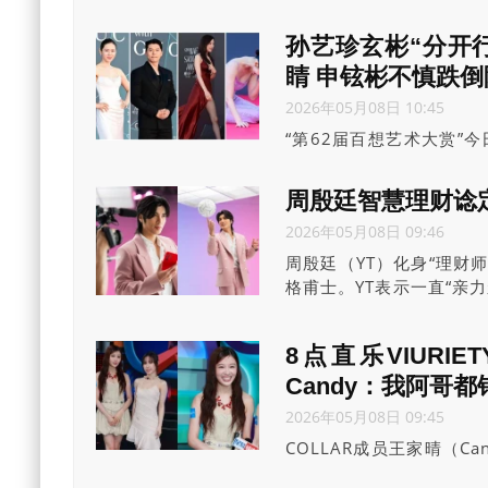
TeamTurtle字样，
我哋家庭核心成员，重要
孙艺珍玄彬“分开
睛 申铉彬不慎跌倒
2026年05月08日 10:45
“第62届百想艺术大赏”
智及朴宝剑任主持，秀智
与获视帝提名的丈夫玄彬
周殷廷智慧理财谂
晚装，但胸前有薄纱设计
2026年05月08日 09:46
周殷廷（YT）化身“理财
格甫士。YT表示一直“亲
论系点都冇得赖，呢啲系
8点直乐VIURI
Candy：我阿哥都
2026年05月08日 09:45
COLLAR成员王家晴（Ca
VIURIETY》，王家