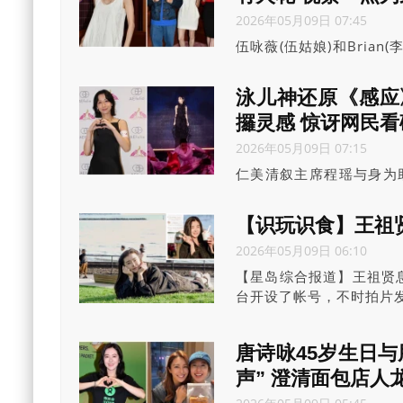
2026年05月09日 07:45
伍咏薇(伍姑娘)和Bria
师傅唐碧霞今日(9日)到
泳儿神还原《感应
攞灵感 惊讶网民
2026年05月09日 07:15
仁美清叙主席程瑶与身为
会，泳儿指能以公众人物
【识玩识食】王祖
2026年05月09日 06:10
【星岛综合报道】王祖贤
台开设了帐号，不时拍片
唐诗咏45岁生日与
声” 澄清面包店人