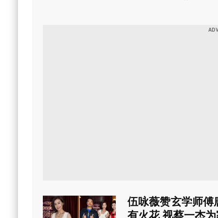
徒，所以不大相信命理风
不听入耳，为免担心和忧
伍咏薇赞玄学师傅唐
有火花 视蔡一杰