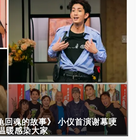
只龟回魂的故事》 小仪首演谢幕哽
将温暖感染大家