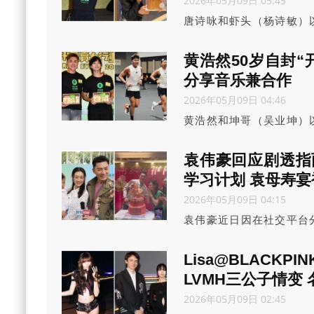
2026年05月09日 05:45
唐诗咏和虾头（杨诗敏）以
行动2026”为大会出...
黄浩然50岁自封“
分享音乐兼合作
2026年05月09日 04:46
黄浩然和坤哥（吴业坤）以
动2026”为大会出力宣
多跑友纷纷透过他捐钱给
袁伟豪回应剧透指
望帮助山区农民学习新科
学习计划 袁母寿
续发展不是一时三刻的事
2026年05月09日 04:15
袁伟豪近日因在社交平台
狂轰不懂行规，引发网上热
出席慈善步行筹款开步礼，
Lisa@BLACK
快乐。
LVMH三公子情变
2026年05月09日 02:45