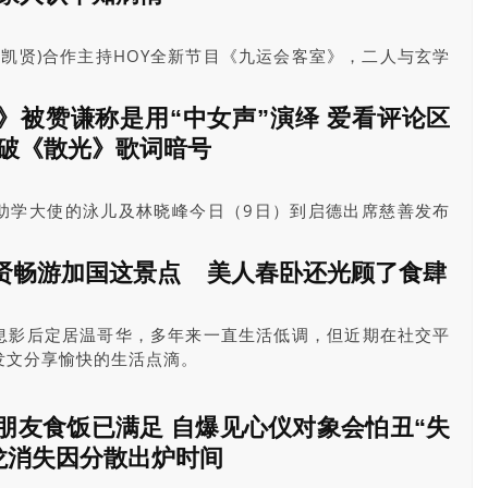
n(李凯贤)合作主持HOY全新节目《九运会客室》，二人与玄学
荔枝角为节目进行录影。
》被赞谦称是用“中女声”演绎 爱看评论区
看破《散光》歌词暗号
助学大使的泳儿及林晓峰今日（9日）到启德出席慈善发布
身份去做慈善是很有意义，也多谢程瑶的邀请。
贤畅游加国这景点 美人春卧还光顾了食肆
息影后定居温哥华，多年来一直生活低调，但近期在社交平
发文分享愉快的生活点滴。
朋友食饭已满足 自爆见心仪对象会怕丑“失
龙消失因分散出炉时间