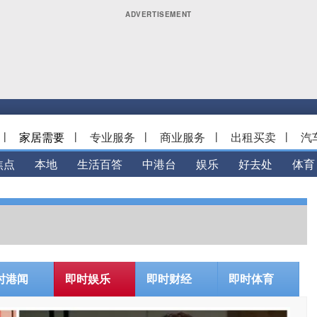
|
家居需要
|
专业服务
|
商业服务
|
出租买卖
|
汽
焦点
本地
生活百答
中港台
娱乐
好去处
体育
时港闻
即时娱乐
即时财经
即时体育