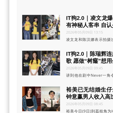
IT狗2.0｜凌文
有神秘人客串 自
2026年05月09日 13:15
凌文龙和陈汉娜表示拍摄
掴，原本打完导演会叫c
的忍不住笑了出来，凌文
IT狗2.0｜陈瑞
歌 愿做“树窿”想
2026年05月09日 09:45
讲到他在剧中Never一
语气录音，他都一一照做
裕美已无结婚生仔
钟意赢男人收入高
2026年05月09日 08:45
裕美今日(9日)到荔枝角