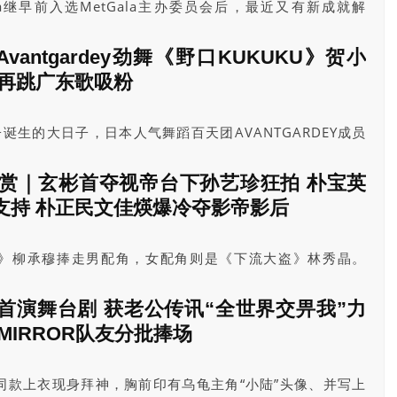
Lisa继早前入选MetGala主办委员会后，最近又有新成就解
礼担任表演嘉宾。4年一度球坛盛事2026年世界杯
月11日展开序幕，3个主办国：美国、加拿大和墨西哥将各自举
@Avantgardey劲舞《野口KUKUKU》贺小
见再跳广东歌吸粉
诞生的大日子，日本人气舞蹈百天团AVANTGARDEY成员
表演嘉宾身份现身商场露天广场举行的樱桃小丸子生日派对，她们
口KUKUKU》外，更以歌曲《问题天天都多》大显舞艺，
大赏｜玄彬首夺视帝台下孙艺珍狂拍 朴宝英
持。
支持 朴正民文佳煐爆冷夺影帝影后
》柳承穆捧走男配角，女配角则是《下流大盗》林秀晶。
走最佳作品及最佳剧本；《未知的首尔》朴信宇封最佳导
师》获得剧集男新人，女新人是《爱麻夫人热映中》方效
首演舞台剧 获老公传讯“全世界交畀我”力
MIRROR队友分批捧场
同款上衣现身拜神，胸前印有乌龟主角“小陆”头像、并写上