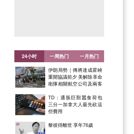
24小时
一周热门
一月热门
伊朗局勢｜傳將達成霍峽
重開協議前夕 美解除革命
衛隊相關航空公司及兩客
機制裁
TD：通脹巨獸蠶食荷包
Advertisement
三分一加拿大人最先砍這
些費用
黎彼得離世 享年76歲