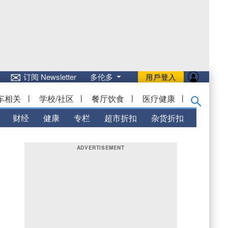
✉
订阅 Newsletter
多伦多
用戶登入
车相关
|
学校/社区
|
餐厅饮食
|
医疗健康
|
财经
健康
专栏
超市折扣
杂货折扣