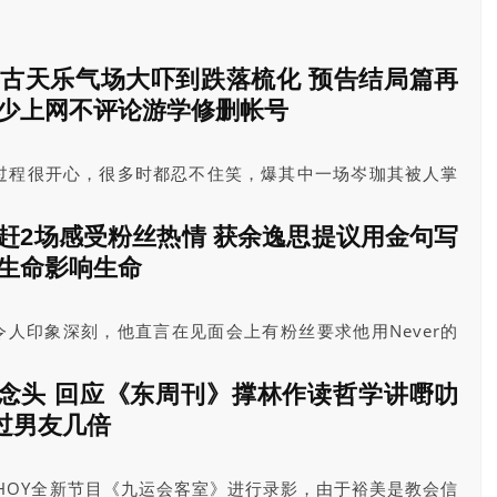
龙爆古天乐气场大吓到跌落梳化 预告结局篇再
认少上网不评论游学修删帐号
过程很开心，很多时都忍不住笑，爆其中一场岑珈其被人掌
ut，但导演一直没叫，其他演员又没有理会他，他当时就真
龙指这场戏拍了几次，嫌岑珈其被打得少。
辉连赶2场感受粉丝热情 获余逸思提议用金句写
用生命影响生命
角令人印象深刻，他直言在见面会上有粉丝要求他用Never的
。
念头 回应《东周刊》撑林作读哲学讲嘢叻
过男友几倍
为HOY全新节目《九运会客室》进行录影，由于裕美是教会信