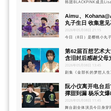
韩团BLACKPINK成员
锁，获邀为世界杯开幕
（WorldCup）将于6
Aimu、Kohana
行开幕庆典。
丸子生日 收集意
2026年05月08日 21:15
今日（8日）是樱桃小丸子
Aimu、Kohana以
除了表演精心编排热舞《野
第62届百想艺术
现场吸引大批粉丝到场支
含泪封后感谢父母
2026年05月08日 13:45
剧集《金部长的梦想人生
《妳和其余的一切》则擸
演。李彩玟凭《暴君的厨
阮小仪离开电台后
潾。
撑甜到漏 杨乐文爆
2026年05月08日 11:45
舞台剧全体演员今日身穿