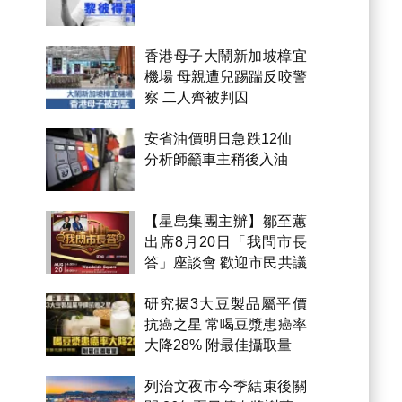
香港母子大鬧新加坡樟宜
機場 母親遭兒踢踹反咬警
察 二人齊被判囚
安省油價明日急跌12仙
分析師籲車主稍後入油
【星島集團主辦】鄒至蕙
出席8月20日「我問市長
答」座談會 歡迎市民共議
市政
研究揭3大豆製品屬平價
抗癌之星 常喝豆漿患癌率
大降28% 附最佳攝取量
列治文夜市今季結束後關