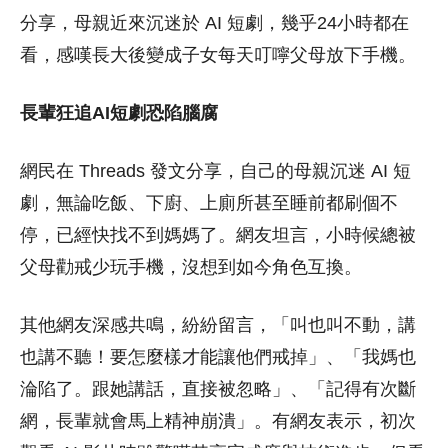
分享，母親近來沉迷於 AI 短劇，幾乎24小時都在
看，感嘆長大後變成子女每天叮嚀父母放下手機。
長輩狂追AI短劇恐陷腦腐
網民在 Threads 發文分享，自己的母親沉迷 AI 短
劇，無論吃飯、下廚、上廁所甚至睡前都刷個不
停，已經快找不到媽媽了。網友坦言，小時候總被
父母勸戒少玩手機，沒想到如今角色互換。
其他網友深感共鳴，紛紛留言，「叫也叫不動，講
也講不聽！要怎麼樣才能讓他們戒掉」、「我媽也
淪陷了。跟她講話，直接被忽略」、「記得有次斷
網，長輩就會馬上精神崩潰」。有網友表示，初次