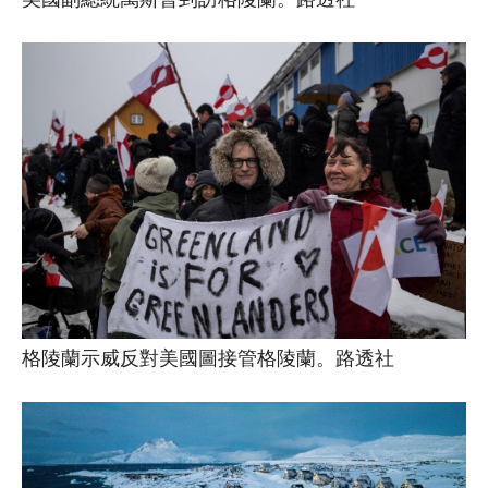
格陵蘭示威反對美國圖接管格陵蘭。路透社