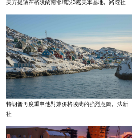
美方提議在格陵蘭南部增設3處美軍基地。路透社
特朗普再度重申他對兼併格陵蘭的強烈意圖。法新
社