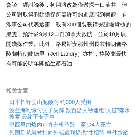
會談。經討論後，初期將改為僅鑽探一口油井，但
公司對取得剩餘鑽探所需許可的進展感到樂觀。有
涉事公司代表透露，載有300個裝載鑽探設備貨櫃的
船隻，預計於9月12日自加拿大啟航，並於10月展
開鑽探作業。此外，路易斯安那州州長兼特朗普格
陵蘭特使蘭德里（Jeff Landry）亦指，格陵蘭最快
有可能於明年開始生產石油。
相关文章
日本长野县山泥倾泻 约390人受困
波兰海滩惊传父子失踪 数百游人秒速组“人链”落水
搜索 最终平安无事
巴西里约热内卢直升机坠毁 至少4人死亡
韩国足总就被指向外籍裁判提供“性招待”事件致歉