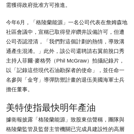
需獲得政府批准方可推進。
今年6月，「格陵蘭能源」一名公司代表在詹姆森地
社區會議中，宣稱已取得登岸鑽井設備許可，但遭
公司否認澄清，「我們對這個計劃的熱情，導致溝
通產生混淆。」此外，該公司還聘請右翼前脫口秀
主持人菲爾·麥格勞（Phil McGraw）拍攝紀錄片，
以「記錄這些現代石油勘探者的使命」，並任命一
名參與「金穹」導彈防禦計畫的退伍美國海軍士兵
擔任董事。
美特使指最快明年產油
據衛報披露「格陵蘭能源」致股東信聲稱，團隊與
格陵蘭監管及監督主管機關已完成具建設性的高層