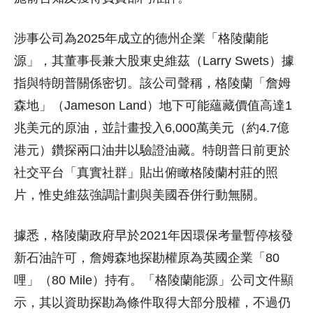
涉事公司為2025年成立的德州企業「格陵蘭能
源」，其董事長兼大股東史維茲（Larry Swets）據
指與特朗普關係密切。該公司聲稱，格陵蘭「詹姆
森地」（Jameson Land）地下可能蘊藏價值高達1
兆美元的原油，並計畫投入6,000萬美元（約4.7億
港元）鑽探兩口油井以驗證油藏。特朗普日前更於
社交平台「真實社群」貼出俯瞰格陵蘭村莊的照
片，惟史維茲強調計劃與美國吞併行動無關。
據悉，格陵蘭政府早於2021年因環保考量暫停核發
新石油許可，詹姆森地探勘權原為英國企業「80
哩」（80 Mile）持有。「格陵蘭能源」公司文件顯
示，其以資助探勘為條件取得大部分股權，不過仍