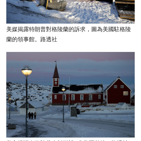
美媒揭露特朗普對格陵蘭的訴求，圖為美國駐格陵
蘭的領事館。路透社