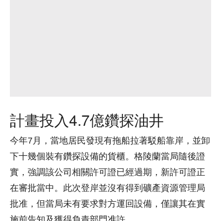
計畫投入4.7億鑽探油井
今年7月，當地居民發現有拖船拉著駁船靠岸，並卸
下十幾個裝有鑽探設備的貨櫃。格陵蘭當局隨後證
實，強調該公司相關許可證已經過期，新許可證正
在審批當中。此次登岸並沒有得到礦產資源管理局
批准，但當局未有要求對方運回設備，僅讓其在實
施前告知及獲得負責部門准許。