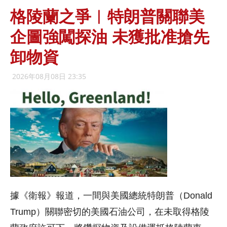
格陵蘭之爭︱特朗普關聯美
企圖強闖探油 未獲批准搶先
卸物資
2026年08月08日 23:35
據《衛報》報道，一間與美國總統特朗普（Donald
Trump）關聯密切的美國石油公司，在未取得格陵