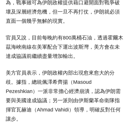
為，戰事雖可為伊朗政權提供藉口避開面對戰爭破
壞及深層經濟危機，但一旦不再打仗，伊朗就必須
直面一個幾乎無解的現實。
官員又說，目前每晚約有800萬桶石油，透過霍爾木
茲海峽南線在美軍配合下運出波斯灣，美方會在未
達成協議前繼續盡量增加輸出。
美方官員表示，伊朗政權內部出現愈來愈大的分
歧。據指，總統佩澤希齊揚（Masoud
Pezeshkian）一派非常擔心經濟崩潰，認為伊朗需
要與美國達成協議；另一派則由伊斯蘭革命衛隊指
揮官瓦赫迪（Ahmad Vahidi）領導，明確反對任何
讓步。