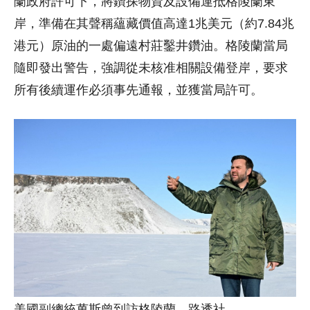
蘭政府許可下，將鑽探物資及設備運抵格陵蘭東
岸，準備在其聲稱蘊藏價值高達1兆美元（約7.84兆
港元）原油的一處偏遠村莊鑿井鑽油。格陵蘭當局
隨即發出警告，強調從未核准相關設備登岸，要求
所有後續運作必須事先通報，並獲當局許可。
美國副總統萬斯曾到訪格陵蘭。路透社