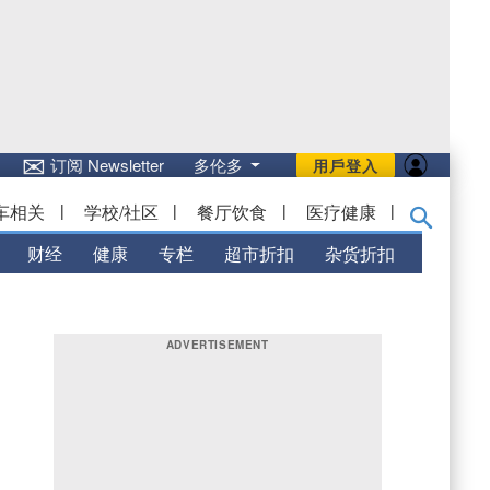
✉
订阅 Newsletter
多伦多
用戶登入
车相关
|
学校/社区
|
餐厅饮食
|
医疗健康
|
财经
健康
专栏
超市折扣
杂货折扣