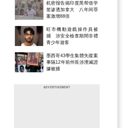
机密报告揭印度黑帮借学
签渗透加拿大 八年间罪
案激增88倍
旺市機動遊戲操作員被
捕 涉安全檢查期間非禮
青少年遊客
墨西哥43學生集體失蹤案
事隔12年前州長涉湮滅證
據被捕