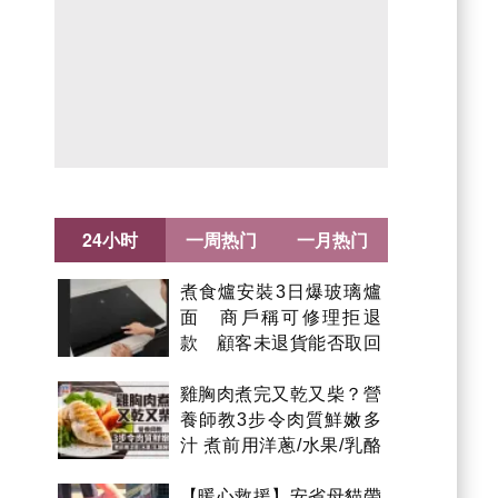
24小时
一周热门
一月热门
煮食爐安裝3日爆玻璃爐
面 商戶稱可修理拒退
款 顧客未退貨能否取回
金錢？
雞胸肉煮完又乾又柴？營
養師教3步令肉質鮮嫩多
汁 煮前用洋蔥/水果/乳酪
醃製都得？
【暖心救援】安省母貓帶