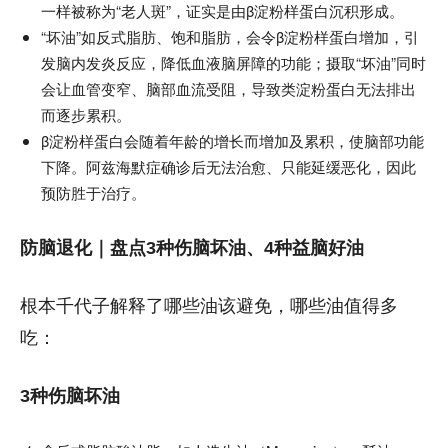
一样被称为“老人斑”，证实是由β淀粉样蛋白沉积形成。
“坏油”如反式脂肪、饱和脂肪，会令β淀粉样蛋白增加，引
发脑内发炎反应，降低血液脑屏障的功能；摄取“坏油”同时
会让血管变窄、脑部血流受阻，导致类淀粉蛋白无法排出
而逐步累积。
β淀粉样蛋白会随着年龄的增长而增加及累积，使脑部功能
下降。阿兹海默症确诊后无法治愈、只能延缓恶化，因此
预防胜于治疗。
防脑退化｜盘点3种伤脑坏油、4种益脑好油
根本千代子解释了哪些油该避免，哪些油值得多
吃：
3种伤脑坏油