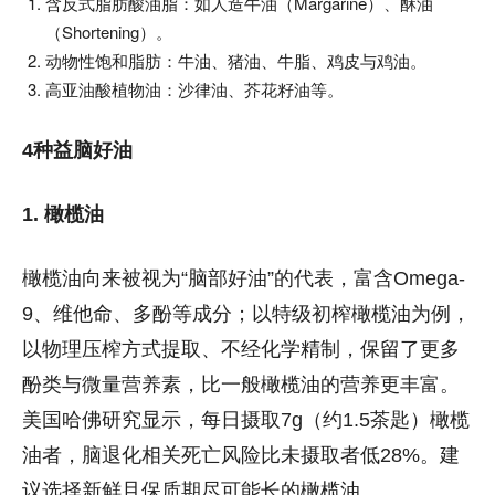
含反式脂肪酸油脂：如人造牛油（Margarine）、酥油
（Shortening）。
动物性饱和脂肪：牛油、猪油、牛脂、鸡皮与鸡油。
高亚油酸植物油：沙律油、芥花籽油等。
4种益脑好油
1. 橄榄油
橄榄油向来被视为“脑部好油”的代表，富含Omega-
9、维他命、多酚等成分；以特级初榨橄榄油为例，
以物理压榨方式提取、不经化学精制，保留了更多
酚类与微量营养素，比一般橄榄油的营养更丰富。
美国哈佛研究显示，每日摄取7g（约1.5茶匙）橄榄
油者，脑退化相关死亡风险比未摄取者低28%。建
议选择新鲜且保质期尽可能长的橄榄油。