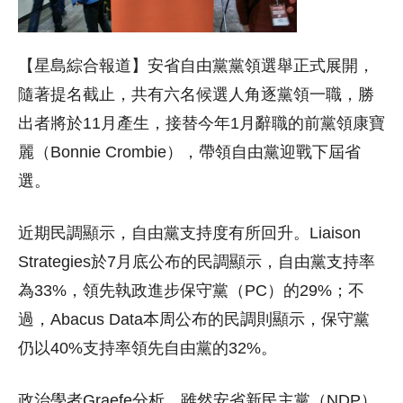
【星島綜合報道】安省自由黨黨領選舉正式展開，
隨著提名截止，共有六名候選人角逐黨領一職，勝
出者將於11月產生，接替今年1月辭職的前黨領康寶
麗（Bonnie Crombie），帶領自由黨迎戰下屆省
選。
近期民調顯示，自由黨支持度有所回升。Liaison
Strategies於7月底公布的民調顯示，自由黨支持率
為33%，領先執政進步保守黨（PC）的29%；不
過，Abacus Data本周公布的民調則顯示，保守黨
仍以40%支持率領先自由黨的32%。
政治學者Graefe分析，雖然安省新民主黨（NDP）