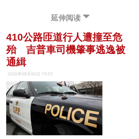
延伸阅读
410公路匝道行人遭撞至危
殆 吉普車司機肇事逃逸被
通緝
2026年08月06日 10:55