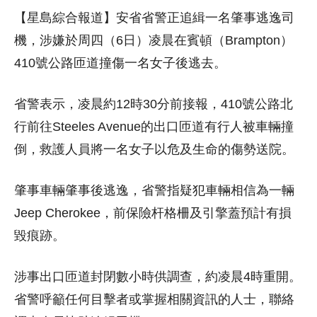
【星島綜合報道】安省省警正追緝一名肇事逃逸司
機，涉嫌於周四（6日）凌晨在賓頓（Brampton）
410號公路匝道撞傷一名女子後逃去。
省警表示，凌晨約12時30分前接報，410號公路北
行前往Steeles Avenue的出口匝道有行人被車輛撞
倒，救護人員將一名女子以危及生命的傷勢送院。
肇事車輛肇事後逃逸，省警指疑犯車輛相信為一輛
Jeep Cherokee，前保險杆格柵及引擎蓋預計有損
毀痕跡。
涉事出口匝道封閉數小時供調查，約凌晨4時重開。
省警呼籲任何目擊者或掌握相關資訊的人士，聯絡