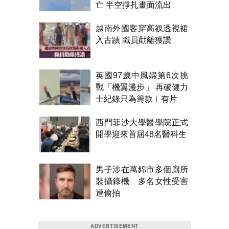
亡 半空掙扎畫面流出
越南外國客穿高衩透視裙
入古蹟 職員勸離獲讚
英國97歲中風婦第6次挑
戰「機翼漫步」 再破健力
士紀錄只為籌款︱有片
西門菲沙大學醫學院正式
開學迎來首屆48名醫科生
男子涉在萬錦市多個廁所
裝攝錄機 多名女性受害
遭偷拍