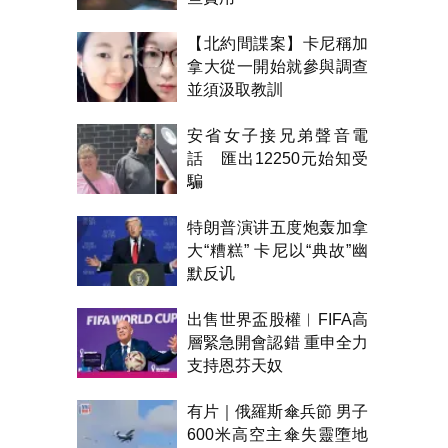
【北約間諜案】卡尼稱加
拿大從一開始就參與調查
並須汲取教訓
安省女子接兄弟聲音電
話 匯出12250元始知受
騙
特朗普演讲五度炮轰加拿
大“糟糕” 卡尼以“典故”幽
默反讥
出售世界盃股權︱FIFA高
層緊急開會認錯 重申全力
支持恩芬天奴
有片｜俄羅斯傘兵節 男子
600米高空主傘失靈墮地