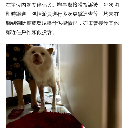
在單位內飼養伴侶犬。辦事處接獲投訴後，每次均
即時跟進，包括派員進行多次突擊巡查等，均未有
聽到狗吠聲或發現噪音滋擾情況，亦未曾接獲其他
鄰近住戶作類似投訴。