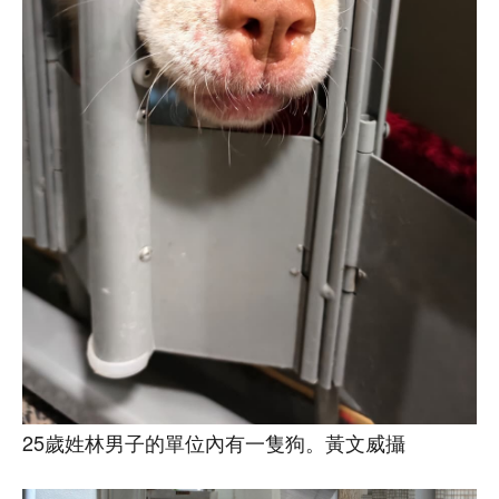
25歲姓林男子的單位內有一隻狗。黃文威攝