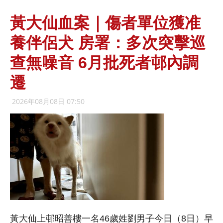
黃大仙血案｜傷者單位獲准
養伴侶犬 房署：多次突擊巡
查無噪音 6月批死者邨內調
遷
2026年08月08日 07:50
黃大仙上邨昭善樓一名46歲姓劉男子今日（8日）早