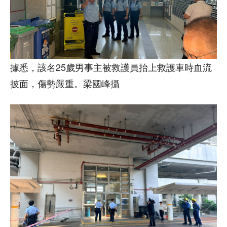
據悉，該名25歲男事主被救護員抬上救護車時血流
披面，傷勢嚴重。梁國峰攝