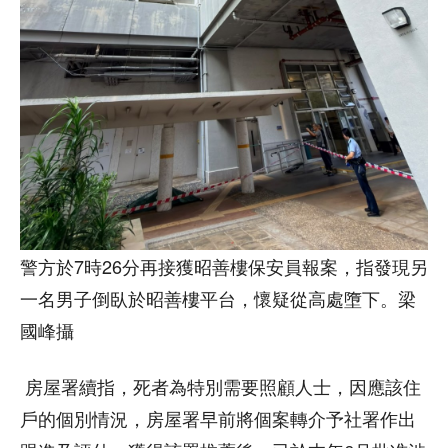
警方於7時26分再接獲昭善樓保安員報案，指發現另
一名男子倒臥於昭善樓平台，懷疑從高處墮下。梁
國峰攝
房屋署續指，死者為特別需要照顧人士，因應該住
戶的個別情況，房屋署早前將個案轉介予社署作出