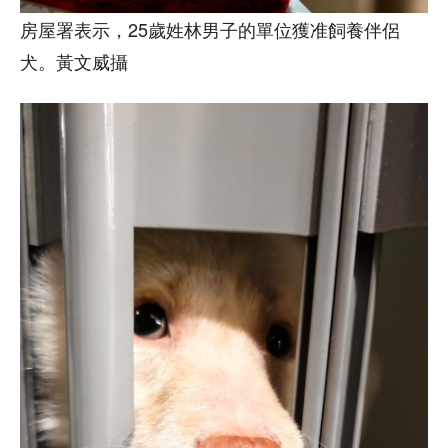
房屋署表示，25歲姓林男子的單位獲准飼養伴侶
犬。黃文威攝