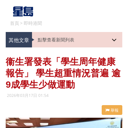
首頁
>
即時港聞
其他文章
點擊查看新聞列表
衞生署發表「學生周年健康
報告」 學生超重情況普遍 逾
9成學生少做運動
2026年03月17日 01:54
舉報