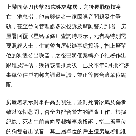
上帶同菜刀伏擊25歲姓林鄰居，之後畏罪墮樓身
亡。消息指，他曾與傷者一家因噪音問題發生爭
執，甚至曾向管理處多次投訴及驚動警方到場。房
屋署回覆《星島頭條》查詢時表示，死者為特別需
要照顧人士，生前曾向屋邨辦事處投訴，指上層單
位的狗隻發出噪音，之後已將個案轉介予社署作出
跟進及評估，獲得該署推薦後，已於本年6月批准涉
事單位住戶的邨內調遷申請，並正等候合適單位編
配。
房屋署表示對事件高度關注，並對死者家屬及傷者
致以深切慰問，會全力配合警方的調查工作。根據
紀錄，死者生前曾向屋邨辦事處投訴，指上層單位
的狗隻發出噪音。其上層單位的戶主獲房屋署批准