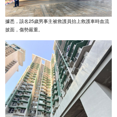
據悉，該名25歲男事主被救護員抬上救護車時血流
披面，傷勢嚴重。