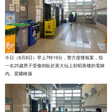
今日（8月8日）早上7時19分，警方接獲報案，指
一名25歲男子受傷倒臥於黃大仙上邨昭善樓的電梯
內。梁國峰攝