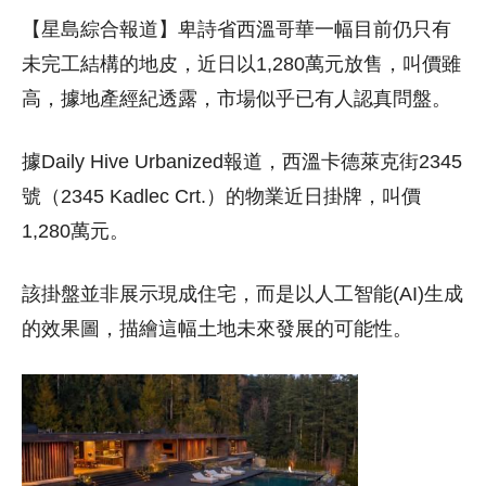
【星島綜合報道】卑詩省西溫哥華一幅目前仍只有
未完工結構的地皮，近日以1,280萬元放售，叫價雖
高，據地產經紀透露，市場似乎已有人認真問盤。
據Daily Hive Urbanized報道，西溫卡德萊克街2345
號（2345 Kadlec Crt.）的物業近日掛牌，叫價
1,280萬元。
該掛盤並非展示現成住宅，而是以人工智能(AI)生成
的效果圖，描繪這幅土地未來發展的可能性。