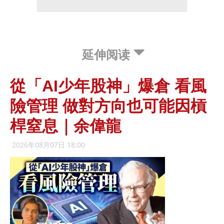
延伸阅读
從「AI少年股神」爆倉 看風
險管理 做對方向也可能因槓
桿窒息｜余偉龍
2026年08月07日 18:00