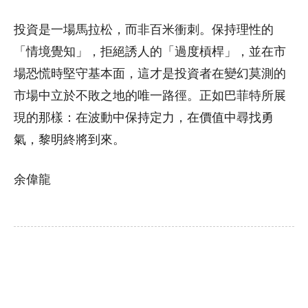
投資是一場馬拉松，而非百米衝刺。保持理性的
「情境覺知」，拒絕誘人的「過度槓桿」，並在市
場恐慌時堅守基本面，這才是投資者在變幻莫測的
市場中立於不敗之地的唯一路徑。正如巴菲特所展
現的那樣：在波動中保持定力，在價值中尋找勇
氣，黎明終將到來。
余偉龍