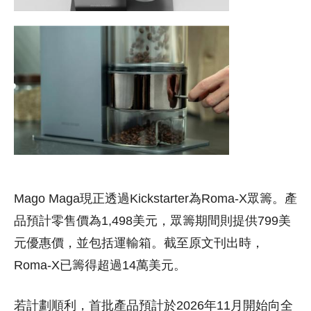
Mago Maga現正透過Kickstarter為Roma-X眾籌。產
品預計零售價為1,498美元，眾籌期間則提供799美
元優惠價，並包括運輸箱。截至原文刊出時，
Roma-X已籌得超過14萬美元。
若計劃順利，首批產品預計於2026年11月開始向全