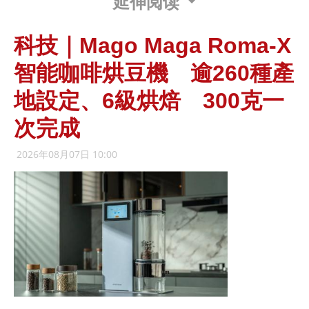
延伸阅读
科技｜Mago Maga Roma-X
智能咖啡烘豆機 逾260種產
地設定、6級烘焙 300克一
次完成
2026年08月07日 10:00