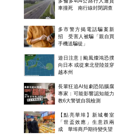
多倫多404公路行人遭貨
車撞死 南行線封閉調查
多市警方揭電話騙案新
招 受害人被騙「親自買
手機送騙徒」
遊日注意 | 颱風燦鴻恐撲
向日本 或從東北登陸並穿
越本州
長輩狂追AI短劇恐陷腦腐
專家：可能影響認知能力
教6大警號自我檢測
【點亮華埠】新城餐室
「世盃效應」生意跌兩
成 華埠商戶期待變失望