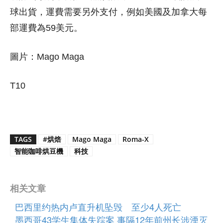
球出貨，運費需要另外支付，例如美國及加拿大每
部運費為59美元。
圖片：Mago Maga
T10
TAGS
#烘焙
Mago Maga
Roma-X
智能咖啡烘豆機
科技
相关文章
巴西里约热内卢直升机坠毁 至少4人死亡
墨西哥43学生集体失踪案 事隔12年前州长涉湮灭