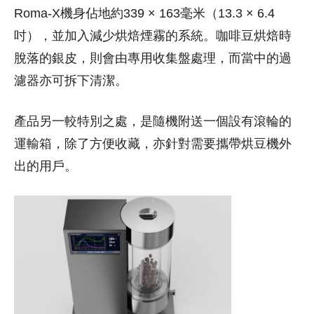
Roma-X機身佔地約339 × 163毫米（13.3 × 6.4
吋），並加入減少烘焙煙霧的系統。咖啡豆烘焙時
脫落的銀皮，則會由專用收集盤處理，而當中的過
濾器亦可拆下清潔。
產品另一較特別之處，是隨機附送一個設有滾輪的
運輸箱，除了方便收藏，亦針對需要攜帶烘豆機外
出的用戶。