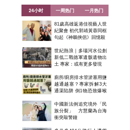
24小时
一周热门
一月热门
81歲高雄返港佳視藝人世
紀聚會 初代郭靖黃蓉同框
勾起《神鵰俠侶》回憶殺
世紀熱浪｜多瑙河水位創
新低二戰德軍遺骸遺物出
土 專家：或有更多發現
廁所/廚房排水管淤塞用鹽
越通越塞？專家拆解3大
通渠陷阱 倒1物恐致爆喉
漏水
中國新法例追究境外「民
族分裂」 方慧蘭為台海
衝突敲警鐘