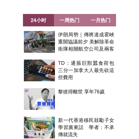
24小时
一周热门
一月热门
伊朗局勢｜傳將達成霍峽
重開協議前夕 美解除革命
衛隊相關航空公司及兩客
機制裁
TD：通脹巨獸蠶食荷包
三分一加拿大人最先砍這
些費用
黎彼得離世 享年76歲
新一代香港移民鼓勵子女
學習廣東話 學者：不承
傳就流失