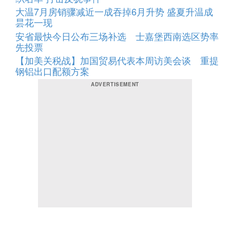
大温7月房销骤减近一成吞掉6月升势 盛夏升温成
昙花一现
安省最快今日公布三场补选 士嘉堡西南选区势率
先投票
【加美关税战】加国贸易代表本周访美会谈 重提
钢铝出口配额方案