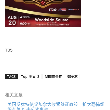
T05
TAGS
Top_主頁_3
我問市長答
鄒至蕙
相关文章
美国反犹特使促加拿大收紧签证政策 扩大恐怖组
织名单 打击反犹事件