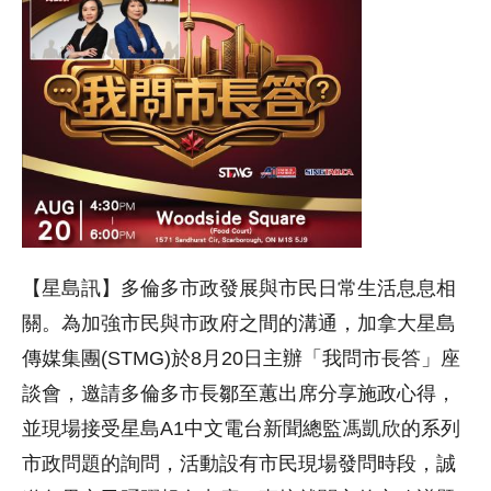
【星島訊】多倫多市政發展與市民日常生活息息相
關。為加強市民與市政府之間的溝通，加拿大星島
傳媒集團(STMG)於8月20日主辦「我問市長答」座
談會，邀請多倫多市長鄒至蕙出席分享施政心得，
並現場接受星島A1中文電台新聞總監馮凱欣的系列
市政問題的詢問，活動設有市民現場發問時段，誠