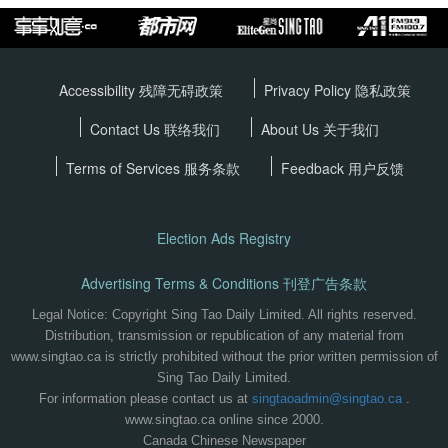
Accessibility 残障无碍政策
Privacy Policy
隐私政策
Contact Us 联络我们
About Us 关于我们
Terms of Services
服务条款
Feedback 用户反馈
Election Ads Registry
Advertising Terms & Conditions 刊登广告条款
Legal Notice: Copyright Sing Tao Daily Limited. All rights reserved.
Distribution, transmission or republication of any material from
www.singtao.ca is strictly prohibited without the prior written permission of
Sing Tao Daily Limited.
For information please contact us at
singtaoadmin@singtao.ca
.
www.singtao.ca online since 2000.
Canada Chinese Newspaper