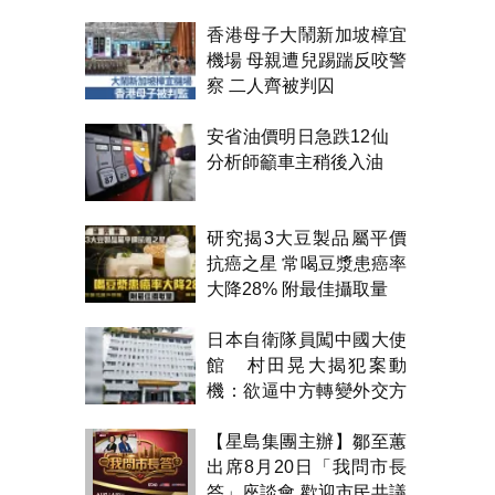
香港母子大鬧新加坡樟宜
機場 母親遭兒踢踹反咬警
察 二人齊被判囚
安省油價明日急跌12仙
分析師籲車主稍後入油
研究揭3大豆製品屬平價
抗癌之星 常喝豆漿患癌率
大降28% 附最佳攝取量
日本自衛隊員闖中國大使
館 村田晃大揭犯案動
機：欲逼中方轉變外交方
針
【星島集團主辦】鄒至蕙
出席8月20日「我問市長
答」座談會 歡迎市民共議