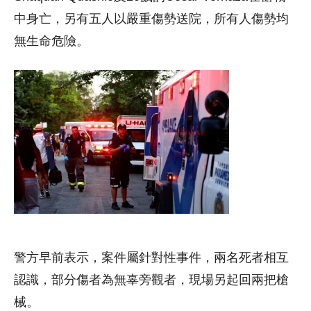
中身亡，另有五人以嚴重傷勢送院，所有人傷勢均
無生命危險。
警方早前表示，案件屬針對性事件，兩名死者相互
認識，部分傷者為無辜旁觀者，現場另起回兩把槍
械。