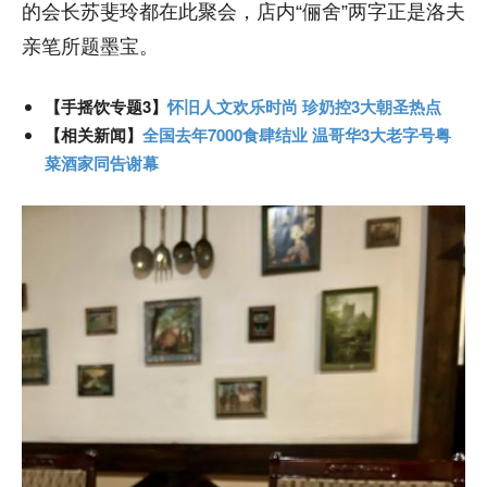
的会长苏斐玲都在此聚会，店内“俪舍”两字正是洛夫
亲笔所题墨宝。
【手摇饮专题3】
怀旧人文欢乐时尚 珍奶控3大朝圣热点
【相关新闻】
全国去年7000食肆结业 温哥华3大老字号粤
菜酒家同告谢幕