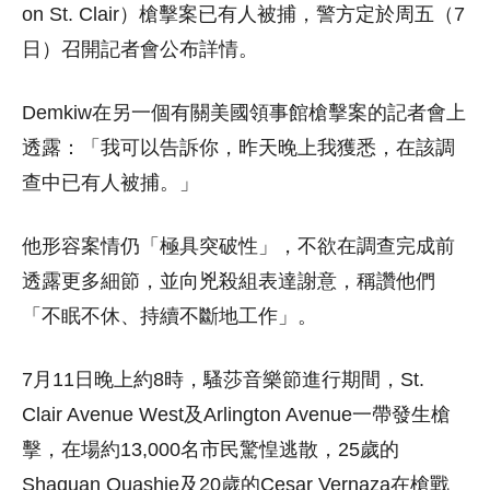
on St. Clair）槍擊案已有人被捕，警方定於周五（7
日）召開記者會公布詳情。
Demkiw在另一個有關美國領事館槍擊案的記者會上
透露：「我可以告訴你，昨天晚上我獲悉，在該調
查中已有人被捕。」
他形容案情仍「極具突破性」，不欲在調查完成前
透露更多細節，並向兇殺組表達謝意，稱讚他們
「不眠不休、持續不斷地工作」。
7月11日晚上約8時，騷莎音樂節進行期間，St.
Clair Avenue West及Arlington Avenue一帶發生槍
擊，在場約13,000名市民驚惶逃散，25歲的
Shaquan Quashie及20歲的Cesar Vernaza在槍戰