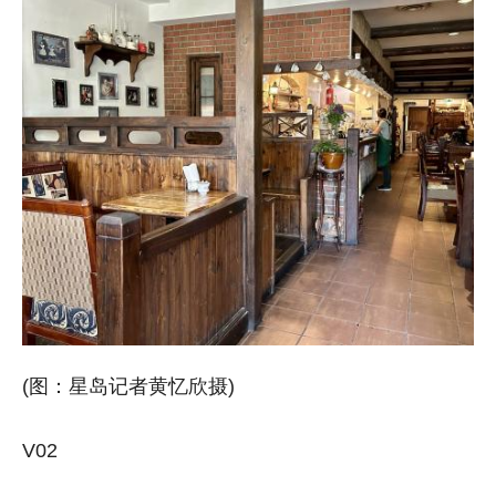
(图：星岛记者黄忆欣摄)
V02