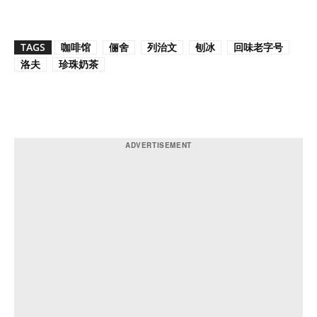
TAGS
咖啡馆
俪舍
列治文
刨冰
回味老字号
洛夫
珍珠奶茶