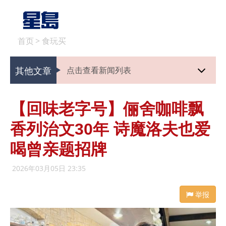
首页
>
食玩买
其他文章
点击查看新闻列表
【回味老字号】俪舍咖啡飘
香列治文30年 诗魔洛夫也爱
喝曾亲题招牌
2026年03月05日 23:35
举报