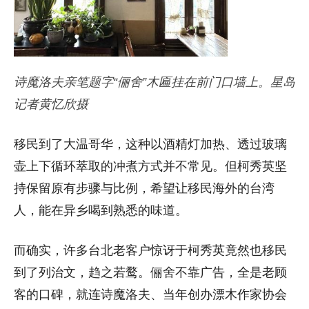
诗魔洛夫亲笔题字“俪舍”木匾挂在前门口墙上。星岛
记者黄忆欣摄
移民到了大温哥华，这种以酒精灯加热、
透过玻璃
壶上下循环萃取的冲煮方式并不常见。但柯秀英坚
持保留原有步骤与比例，希望让移民海外的台湾
人，
能在异乡喝到熟悉的味道。
而确实，许多台北老客户惊讶于柯秀英竟然也移民
到了列治文，趋之若鹜。俪舍不靠广告，全是老顾
客的口碑，就连诗魔洛夫、当年创办漂木作家协会