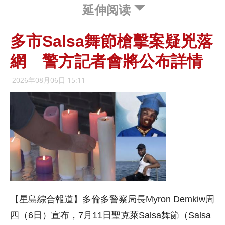
延伸阅读
多市Salsa舞節槍擊案疑兇落
網 警方記者會將公布詳情
2026年08月06日 15:11
【星島綜合報道】多倫多警察局長Myron Demkiw周
四（6日）宣布，7月11日聖克萊Salsa舞節（Salsa