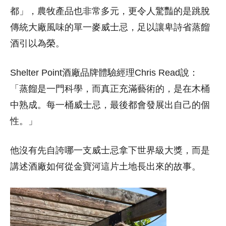
都」，農牧產品也非常多元，更令人驚豔的是跳脫
傳統大廠風味的
單一麥
威士忌，足以讓卑詩省蒸餾
酒引以為榮。
Shelter Point酒廠品牌體驗經理Chris Read說：
「蒸餾是一門科學，而真正充滿藝術的，是在木桶
中熟成。每一桶威士忌，最後都會發展出自己的個
性。」
他沒有先自誇哪一支威士忌拿下世界級大獎，而是
講述酒廠如何從金寶河這片土地長出來的故事。