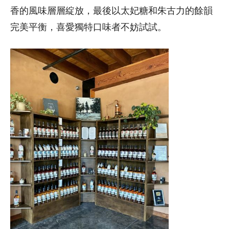
香的風味層層綻放，最後以太妃糖和朱古力的餘韻
完美平衡，喜愛獨特口味者不妨試試。