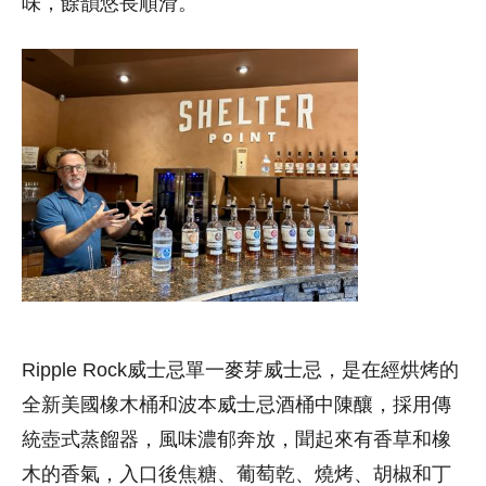
味，餘韻悠長順滑。
Ripple Rock威士忌單一麥芽威士忌，是在經烘烤的
全新美國橡木桶和波本威士忌酒桶中陳釀，採用傳
統壺式蒸餾器，風味濃郁奔放，聞起來有香草和橡
木的香氣，入口後焦糖、葡萄乾、燒烤、胡椒和丁