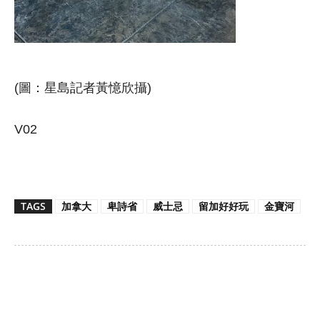
(圖：星島記者黃憶欣攝)
V02
TAGS
加拿大
卑詩省
威士忌
留加好好玩
金寶河