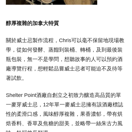
醇厚複雜的加拿大特質
關於威士忌製作流程，Chris可以毫不保留地現場教
學，從如何發酵、蒸餾到裝桶、轉桶，及到最後裝
瓶包裝，無一不是學問，想聽故事的人可以預約酒
廠導覽行程，想輕鬆品嘗威士忌者可能迫不及待等
著試飲。
Shelter Point酒廠自創立之初致力釀造高品質的單
一麥芽威士忌，12年單一麥威士忌擁有該酒廠標誌
性的柔滑口感，風味醇厚複雜，果香濃郁，帶有烘
焙香料、香草及焦糖的甜美，並略帶一絲朱古力風