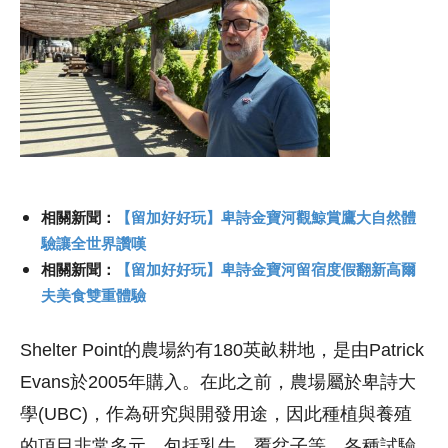
相關新聞：
【留加好好玩】卑詩金寶河觀鯨賞鷹大自然體
驗讓全世界讚嘆
相關新聞：
【留加好好玩】卑詩金寶河留宿度假翻新高爾
夫美食雙重體驗
Shelter Point的農場約有180英畝耕地，是由Patrick
Evans於2005年購入。在此之前，農場屬於卑詩大
學(UBC)，作為研究與開發用途，因此種植與養殖
的項目非常多元，包括乳牛、覆盆子等，各種試驗