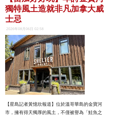
獨特風土造就非凡加拿大威
士忌
2026年08月06日 02:58
【星島記者黃憶欣報道】位於溫哥華島的金寶河
市，擁有得天獨厚的風土，不僅被譽為「鮭魚之