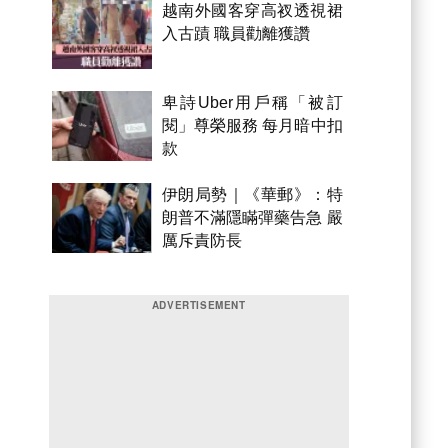
越南外國客穿高衩透視裙
入古蹟 職員勸離獲讚
卑詩Uber用戶稱「被訂
閱」尊榮服務 每月暗中扣
款
伊朗局勢｜《華郵》：特
朗普不滿隱瞞彈藥告急 嚴
厲斥責防長