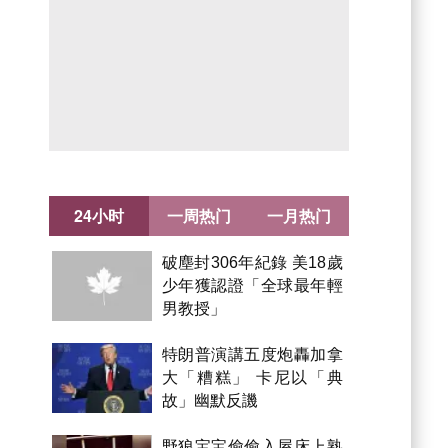
24小时
一周热门
一月热门
破塵封306年紀錄 美18歲
少年獲認證「全球最年輕
男教授」
特朗普演講五度炮轟加拿
大「糟糕」 卡尼以「典
故」幽默反譏
野狼宝宝偷偷入屋床上熟