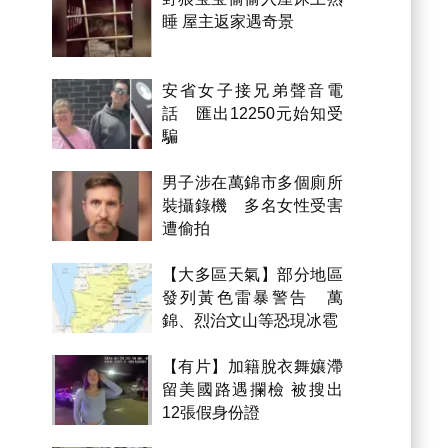
睡 屋主返家遇奇景
安省女子接兄弟聲音電
話 匯出12250元始知受
騙
男子涉在萬錦市多個廁所
裝攝錄機 多名女性受害
遭偷拍
【大多區天氣】部分地區
發列黃色雷暴警告 萬
錦、烈治文山等恐現冰雹
【有片】加籍脫衣舞孃滯
留美國路遇攔檢 被搜出
12張假身份證