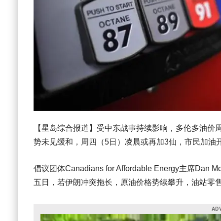
【星岛综合报道】受中东战事持续影响，多伦多油价周三
势未见缓和，周四（5日）凌晨或再加3仙，市民加油
倡议团体
Canadians for Affordable Energy
主席Dan 
五日，若伊朗冲突拖长，原油价格势续攀升，油站零