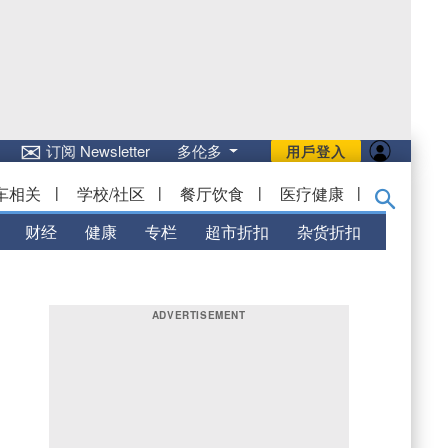
✉
订阅 Newsletter
多伦多
用戶登入
车相关
|
学校/社区
|
餐厅饮食
|
医疗健康
|
财经
健康
专栏
超市折扣
杂货折扣