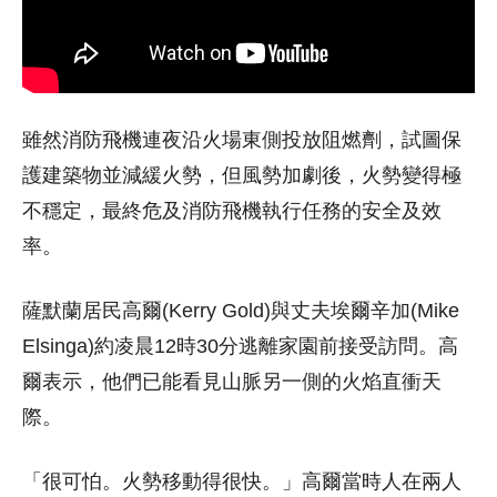
雖然消防飛機連夜沿火場東側投放阻燃劑，試圖保
護建築物並減緩火勢，但風勢加劇後，火勢變得極
不穩定，最終危及消防飛機執行任務的安全及效
率。
薩默蘭居民高爾(Kerry Gold)與丈夫埃爾辛加(Mike
Elsinga)約凌晨12時30分逃離家園前接受訪問。高
爾表示，他們已能看見山脈另一側的火焰直衝天
際。
「很可怕。火勢移動得很快。」高爾當時人在兩人