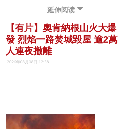
延伸阅读
【有片】奧肯納根山火大爆
發 烈焰一路焚城毀屋 逾2萬
人連夜撤離
2026年08月08日 12:38