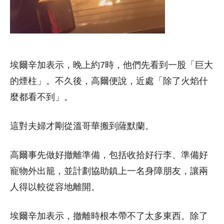
埃爾辛加表示，晚上約7時，他們先看到一股「巨大
的煙柱」。不久後，高爾便說，近處「除了火焰什
麼都看不到」。
這對夫婦才剛從溫哥華搬到薩默蘭。
高爾事先做好撤離準備，包括收拾好行李、準備好
寵物外出籠，並計劃協助鎮上一名身障朋友，讓兩
人得以較從容地離開。
埃爾辛加表示，撤離時根本帶不了太多東西。除了