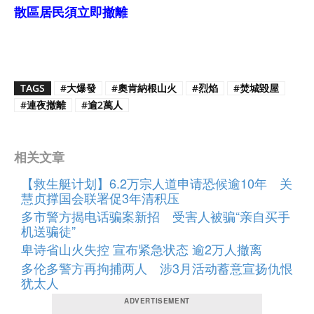
散區居民須立即撤離
TAGS
#大爆發
#奧肯納根山火
#烈焰
#焚城毀屋
#連夜撤離
#逾2萬人
相关文章
【救生艇计划】6.2万宗人道申请恐候逾10年 关
慧贞撑国会联署促3年清积压
多市警方揭电话骗案新招 受害人被骗“亲自买手
机送骗徒”
卑诗省山火失控 宣布紧急状态 逾2万人撤离
多伦多警方再拘捕两人 涉3月活动蓄意宣扬仇恨
犹太人