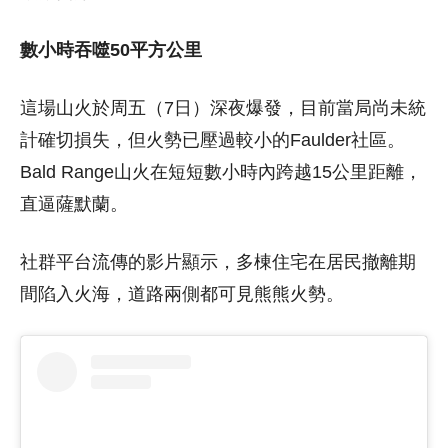
數小時吞噬50平方公里
這場山火於周五（7日）深夜爆發，目前當局尚未統
計確切損失，但火勢已壓過較小的Faulder社區。
Bald Range山火在短短數小時內跨越15公里距離，
直逼薩默蘭。
社群平台流傳的影片顯示，多棟住宅在居民撤離期
間陷入火海，道路兩側都可見熊熊火勢。