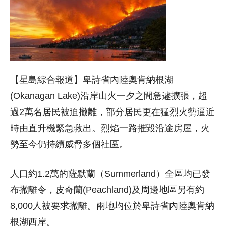
【星島綜合報道】卑詩省內陸奧肯納根湖
(Okanagan Lake)沿岸山火一夕之間急遽擴張，超
過2萬名居民被迫撤離，部分居民更在猛烈火勢逼近
時由直升機緊急救出。烈焰一路摧毀沿途房屋，火
勢至今仍持續威脅多個社區。
人口約1.2萬的薩默蘭（Summerland）全區均已發
布撤離令，皮奇蘭(Peachland)及周邊地區另有約
8,000人被要求撤離。兩地均位於卑詩省內陸奧肯納
根湖西岸。