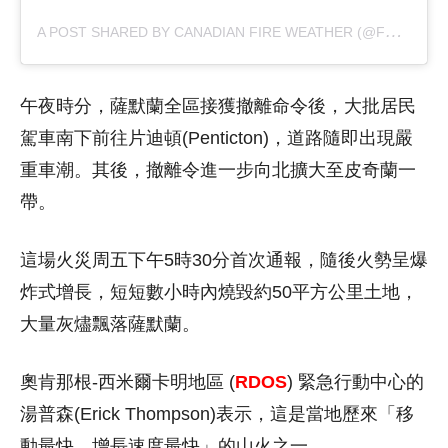
A
POST SHARED BY CANADIAN FIRE WEATHER (@FFMSEE)
午夜時分，薩默蘭全區接獲撤離命令後，大批居民
駕車南下前往片迪頓(Penticton)，道路隨即出現嚴
重車潮。其後，撤離令進一步向北擴大至皮奇蘭一
帶。
這場火災周五下午5時30分首次通報，隨後火勢呈爆
炸式增長，短短數小時內燒毀約50平方公里土地，
大量灰燼飄落薩默蘭。
奧肯那根-西米爾卡明地區 (
RDOS
) 緊急行動中心的
湯普森(Erick Thompson)表示，這是當地歷來「移
動最快、增長速度最快」的山火之一。