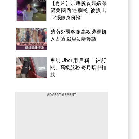
【有片】加籍脫衣舞孃滯
留美國路遇攔檢 被搜出
12張假身份證
越南外國客穿高衩透視裙
入古蹟 職員勸離獲讚
卑詩Uber用戶稱「被訂
閱」高級服務 每月暗中扣
款