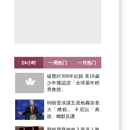
24小时
一周热门
一月热门
破塵封306年紀錄 美18歲
少年獲認證「全球最年輕
男教授」
特朗普演講五度炮轟加拿
大「糟糕」 卡尼以「典
故」幽默反譏
野狼寶寶偷偷入屋床上熟