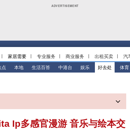
|
家居需要
|
专业服务
|
商业服务
|
出租买卖
|
汽
焦点
本地
生活百答
中港台
娱乐
好去处
体育
a Ip多感官漫游 音乐与绘本交