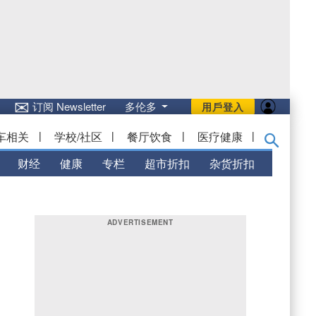
✉
订阅 Newsletter
多伦多
用戶登入
车相关
|
学校/社区
|
餐厅饮食
|
医疗健康
|
财经
健康
专栏
超市折扣
杂货折扣