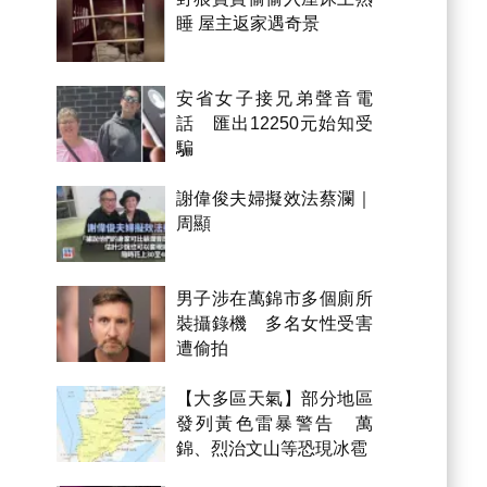
睡 屋主返家遇奇景
安省女子接兄弟聲音電
話 匯出12250元始知受
騙
謝偉俊夫婦擬效法蔡瀾｜
周顯
男子涉在萬錦市多個廁所
裝攝錄機 多名女性受害
遭偷拍
【大多區天氣】部分地區
發列黃色雷暴警告 萬
錦、烈治文山等恐現冰雹