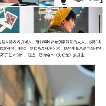
因为她是香港著名填词人、电影编剧及导演潘源良的太太。撇除“潘
家。从喜欢弹琴、唱歌，到插画及视觉艺术，她的生命总是与创作紧
离不开艺术创作。最近，还有绘本《失眠兔》的诞生。