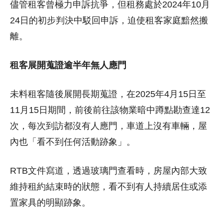
儘管租客曾極力申訴抗爭，但租務處於2024年10月
24日的初步判決中駁回申訴，迫使租客家庭黯然搬
離。
租客展開蒐證逾半年無人應門
未料租客隨後展開長期蒐證，在2025年4月15日至
11月15日期間，前後前往該物業暗中蹲點勘查達12
次，每次到訪都沒有人應門，車道上沒有車輛，屋
內也「看不到任何活動跡象」。
RTB文件寫道，透過玻璃門查看時，房屋內部大致
維持租約結束時的狀態，看不到有人持續居住或添
置家具的明顯跡象。