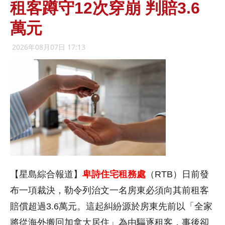
租客蹲守12次穿崩 判賠3.6
萬元
2026年08月07日 17:13
【星島綜合報道】
卑詩住宅租務處
（RTB）日前發
布一項裁決，勒令列治文一名房東必須向其前租客
賠償超過3.6萬元。這起糾紛源於房東先前以「全家
將從海外搬回加拿大居住」為由驅逐租客，事後卻