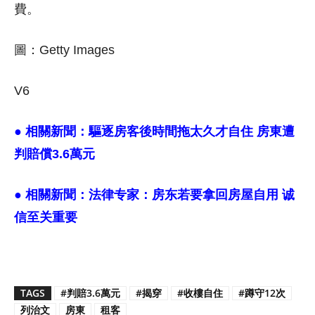
費。
圖：Getty Images
V6
● 相關新聞：
驅逐房客後時間拖太久才自住 房東遭
判賠償3.6萬元
● 相關新聞：
法律专家：房东若要拿回房屋自用 诚
信至关重要
TAGS
#判賠3.6萬元
#揭穿
#收樓自住
#蹲守12次
列治文
房東
租客