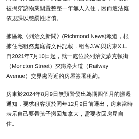
被揭穿該物業閒置整整一年無人入住，因而遭法庭
依規課以懲罰性賠償。
據區報《列治文新聞》(Richmond News)報道，根
據住宅租務處庭審文件記載，租客J.W.與房東X.L.
自2021年7月10日起，就一處位於列治文蒙克頓街
（Moncton Street）夾鐵路大道（Railway
Avenue）交界處附近的房屋簽署租約。
房東於2024年8月9日無預警發出為期四個月的搬遷
通知，要求租客須於同年12月9日前遷出，房東當時
表示自己要帶孩子搬回加拿大，需要收回房屋自
住。