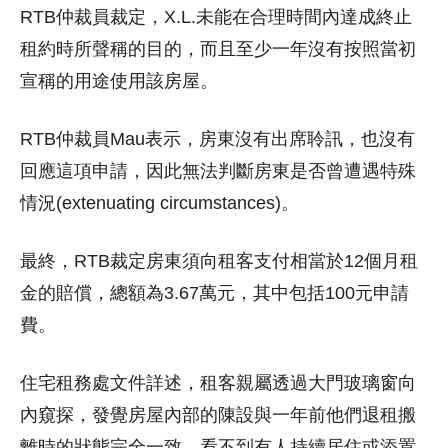
RTB仲裁員裁定，X.L.未能在合理時間內達成終止
租約時所聲稱的目的，而且至少一年沒有按照當初
宣稱的用途使用該房屋。
RTB仲裁員Mau表示，房東沒有出席聆訊，也沒有
回應這項申請，因此無法判斷房東是否曾遭遇特殊
情況(extenuating circumstances)。
最終，RTB裁定房東須向租客支付相當於12個月租
金的賠償，總額為3.67萬元，其中包括100元申請
費。
住宅租務處文件詳述，租客親屬透過大門玻璃窗向
內窺探，發覺房屋內部的陳設與一年前他們退租搬
離時的狀態完全一致，看不到有人持續居住或添置