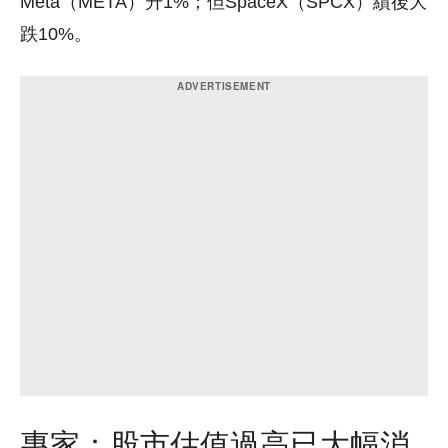
Meta（META）升1%；但SpaceX（SPCX）績後大
跌10%。
專家：股市估值過高已大幅消