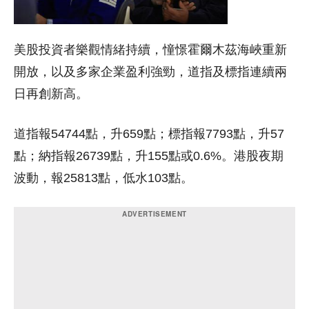
美股投資者樂觀情緒持續，憧憬霍爾木茲海峽重新
開放，以及多家企業盈利強勁，道指及標指連續兩
日再創新高。
道指報54744點，升659點；標指報7793點，升57
點；納指報26739點，升155點或0.6%。港股夜期
波動，報25813點，低水103點。