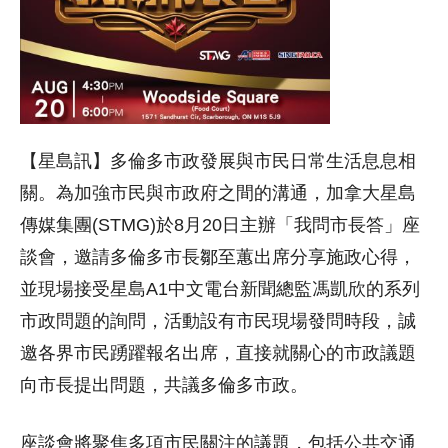
【星島訊】多倫多市政發展與市民日常生活息息相
關。為加強市民與市政府之間的溝通，加拿大星島
傳媒集團(STMG)於8月20日主辦「我問市長答」座
談會，邀請多倫多市長鄒至蕙出席分享施政心得，
並現場接受星島A1中文電台新聞總監馮凱欣的系列
市政問題的詢問，活動設有市民現場發問時段，誠
邀各界市民踴躍報名出席，直接就關心的市政議題
向市長提出問題，共議多倫多市政。
座談會將聚焦多項市民關注的議題，包括公共交通