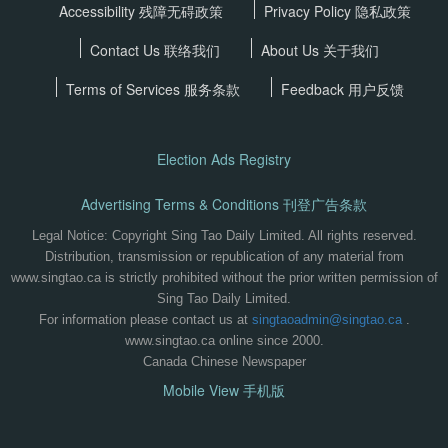
Accessibility 残障无碍政策
Privacy Policy
隐私政策
Contact Us 联络我们
About Us 关于我们
Terms of Services
服务条款
Feedback 用户反馈
Election Ads Registry
Advertising Terms & Conditions 刊登广告条款
Legal Notice: Copyright Sing Tao Daily Limited. All rights reserved.
Distribution, transmission or republication of any material from
www.singtao.ca is strictly prohibited without the prior written permission of
Sing Tao Daily Limited.
For information please contact us at
singtaoadmin@singtao.ca
.
www.singtao.ca online since 2000.
Canada Chinese Newspaper
Mobile View 手机版