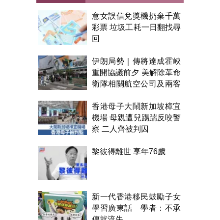
意女誤信兌獎機扔棄千萬
彩票 垃圾工耗一日翻找尋
回
伊朗局勢｜傳將達成霍峽
重開協議前夕 美解除革命
衛隊相關航空公司及兩客
機制裁
香港母子大鬧新加坡樟宜
機場 母親遭兒踢踹反咬警
察 二人齊被判囚
黎彼得離世 享年76歲
新一代香港移民鼓勵子女
學習廣東話 學者：不承
傳就流失