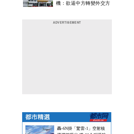
機：欲逼中方轉變外交方
針