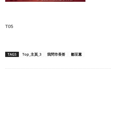
T05
TAGS
Top_主頁_3
我問市長答
鄒至蕙