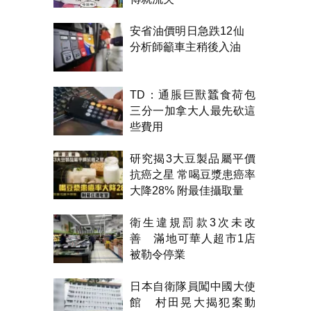
安省油價明日急跌12仙
分析師籲車主稍後入油
TD：通脹巨獸蠶食荷包
三分一加拿大人最先砍這
些費用
研究揭3大豆製品屬平價
抗癌之星 常喝豆漿患癌率
大降28% 附最佳攝取量
衛生違規罰款3次未改
善 滿地可華人超市1店
被勒令停業
日本自衛隊員闖中國大使
館 村田晃大揭犯案動